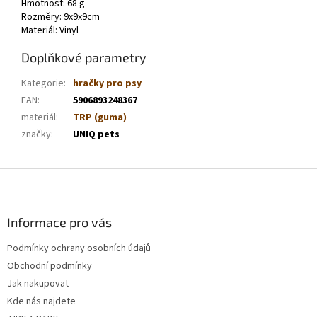
Hmotnost: 68 g
Rozměry: 9x9x9cm
Materiál: Vinyl
Doplňkové parametry
Kategorie
:
hračky pro psy
EAN
:
5906893248367
materiál
:
TRP (guma)
značky
:
UNIQ pets
Z
á
p
a
Informace pro vás
t
Podmínky ochrany osobních údajů
í
Obchodní podmínky
Jak nakupovat
Kde nás najdete