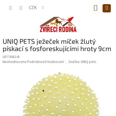
Přejít
NÁKUP
na
CZK
obsah
KOŠÍK
UNIQ PETS ježeček míček žlutý
pískací s fosforeskujícími hroty 9cm
UDT0082-B
Průměrné
Neohodnoceno
Podrobnosti hodnocení
Značka:
UNIQ pets
hodnocení
produktu
je
0,0
z
5
hvězdiček.