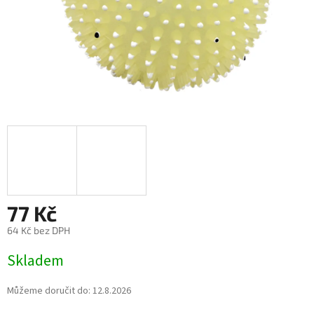
77 Kč
64 Kč bez DPH
Měrná
Skladem
cena:
Můžeme doručit do:
12.8.2026