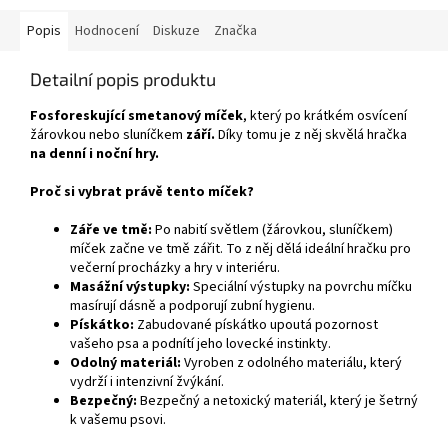
Popis
Hodnocení
Diskuze
Značka
Detailní popis produktu
Fosforeskující smetanový míček
, který po krátkém osvícení
žárovkou nebo sluníčkem
září.
Díky tomu je z něj skvělá hračka
na denní i noční hry.
Proč si vybrat právě tento míček?
Záře ve tmě:
Po nabití světlem (žárovkou, sluníčkem)
míček začne ve tmě zářit. To z něj dělá ideální hračku pro
večerní procházky a hry v interiéru.
Masážní výstupky:
Speciální výstupky na povrchu míčku
masírují dásně a podporují zubní hygienu.
Pískátko:
Zabudované pískátko upoutá pozornost
vašeho psa a podnítí jeho lovecké instinkty.
Odolný materiál:
Vyroben z odolného materiálu, který
vydrží i intenzivní žvýkání.
Bezpečný:
Bezpečný a netoxický materiál, který je šetrný
k vašemu psovi.