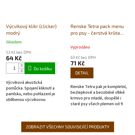
Výcvikový klikr (clicker)
Renske Tetra pack menu
modrý
pro psy - čerstvá krůta
375g
Skladem
Průměrné
Vyprodáno
hodnocení
53 Kč bez DPH
produktu
64 Kč
63 Kč bez DPH
je
71 Kč
5,0
Do košíku
z
DETAIL
5
Výcviková akustická
hvězdiček.
Renske Tetra pak je kompletní,
pomůcka. Spojení kliknutí a
bezlepkové a bezobilné vlhké
pamlsku, nebo pohlazení je
krmivo pro mladé, dospělé i
oblíbenou výcvikovou
staré psy všech plemen od 9
metodou. Jde se o výhradně
týdnů věku. Obsahuje 55 %
pozitivní výcvik, jen pomocí
čerstvé krůty doplněné
odměn, bez...
lahodnou...
ZOBRAZIT VŠECHNY SOUVISEJÍCÍ PRODUKTY