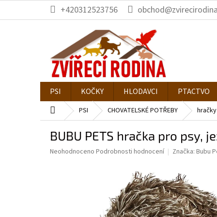
Přejít
+420312523756
obchod@zvirecirodina
na
obsah
PSI
KOČKY
HLODAVCI
PTACTVO
Domů
PSI
CHOVATELSKÉ POTŘEBY
hračky
BUBU PETS hračka pro psy, j
Průměrné
Neohodnoceno
Podrobnosti hodnocení
Značka:
Bubu P
hodnocení
produktu
je
0,0
z
5
hvězdiček.