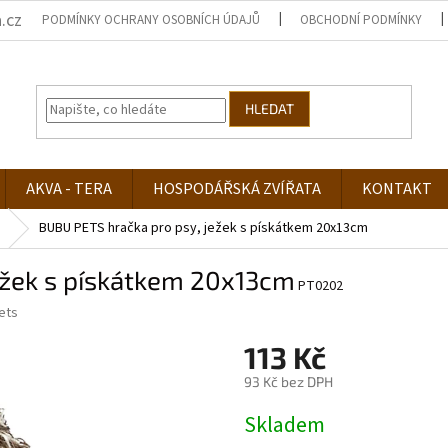
.cz
PODMÍNKY OCHRANY OSOBNÍCH ÚDAJŮ
OBCHODNÍ PODMÍNKY
HLEDAT
AKVA - TERA
HOSPODÁŘSKÁ ZVÍŘATA
KONTAKT
BUBU PETS hračka pro psy, ježek s pískátkem 20x13cm
ežek s pískátkem 20x13cm
PT0202
ets
113 Kč
93 Kč bez DPH
Měrná
Skladem
cena: