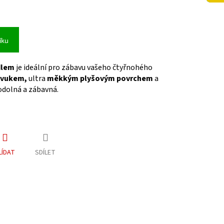
íku
dlem
je ideální pro zábavu vašeho čtyřnohého
zvukem,
ultra
měkkým plyšovým povrchem
a
 odolná a zábavná.
LÍDAT
SDÍLET