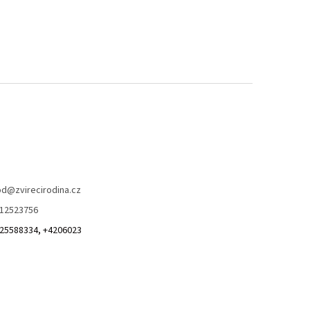
od
@
zvirecirodina.cz
12523756
25588334, +4206023