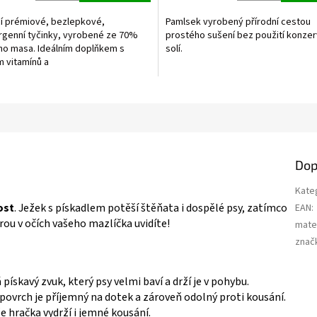
5,0
z
cí prémiové, bezlepkové,
Pamlsek vyrobený přírodní cestou
5
rgenní tyčinky, vyrobené ze 70%
prostého sušení bez použití konzer
ek.
hvězdiček.
ho masa. Ideálním doplňkem s
solí.
 vitamínů a
ch látek. Balené...
Dop
Kate
ost
. Ježek s pískadlem potěší štěňata i dospělé psy, zatímco
EAN
:
erou v očích vašeho mazlíčka uvidíte!
mater
znač
pískavý zvuk, který psy velmi baví a drží je v pohybu.
povrch je příjemný na dotek a zároveň odolný proti kousání.
že hračka vydrží i jemné kousání.