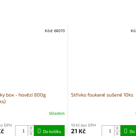
Kód:
68070
Kó
ky box - hovězí 800g
Střívko foukané sušené 10ks
ks)
Skladem
né
Průměrné
ní
hodnocení
bez DPH
19 Kč bez DPH
u
produktu
Kč
21 Kč
Do košíku
je
Do 