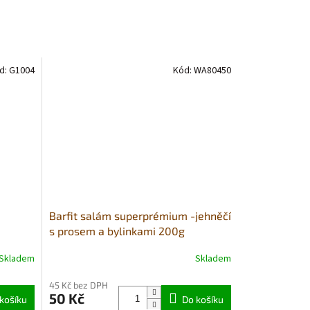
d:
G1004
Kód:
WA80450
Barfit salám superprémium -jehněčí
s prosem a bylinkami 200g
Skladem
Skladem
Průměrné
hodnocení
45 Kč bez DPH
produktu
50 Kč
košíku
je
Do košíku