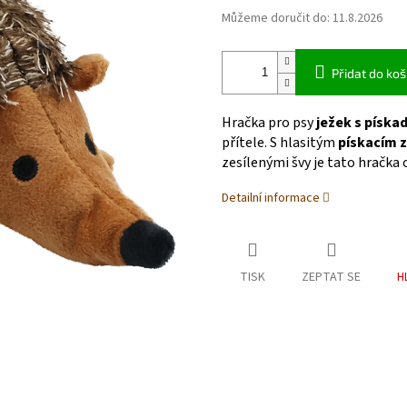
Můžeme doručit do:
11.8.2026
Přidat do koš
Hračka pro psy
ježek s píska
přítele. S hlasitým
pískacím 
zesílenými švy je tato hračka
Detailní informace
TISK
ZEPTAT SE
H