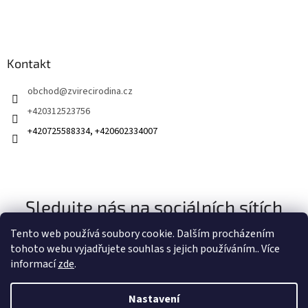
Kontakt
obchod
@
zvirecirodina.cz
+420312523756
+420725588334, +420602334007
Sledujte nás na sociálních sítích
Tento web používá soubory cookie. Dalším procházením
tohoto webu vyjadřujete souhlas s jejich používáním.. Více
informací
zde
.
Nastavení
Vytvořil Shoptet