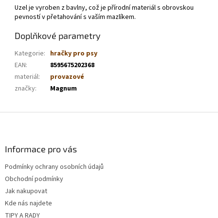
Uzel je vyroben z bavlny, což je přírodní materiál s obrovskou
pevností v přetahování s vaším mazlíkem.
Doplňkové parametry
Kategorie
:
hračky pro psy
EAN
:
8595675202368
materiál
:
provazové
značky
:
Magnum
Z
á
p
a
Informace pro vás
t
Podmínky ochrany osobních údajů
í
Obchodní podmínky
Jak nakupovat
Kde nás najdete
TIPY A RADY