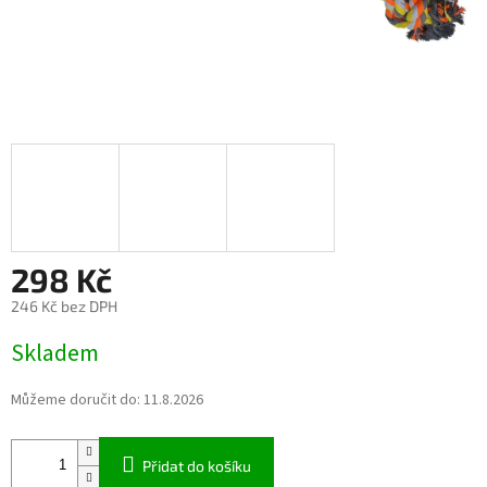
298 Kč
246 Kč bez DPH
Měrná
Skladem
cena:
Můžeme doručit do:
11.8.2026
Přidat do košíku