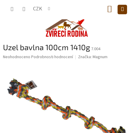
Přejít
NÁKUP
na
CZK
obsah
KOŠÍK
Uzel bavlna 100cm 1410g
7.004
Průměrné
Neohodnoceno
Podrobnosti hodnocení
Značka:
Magnum
hodnocení
produktu
je
0,0
z
5
hvězdiček.