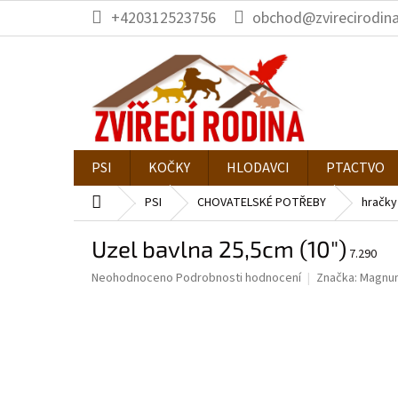
Přejít
+420312523756
obchod@zvirecirodina
na
obsah
PSI
KOČKY
HLODAVCI
PTACTVO
Domů
PSI
CHOVATELSKÉ POTŘEBY
hračky
Uzel bavlna 25,5cm (10")
7.290
Průměrné
Neohodnoceno
Podrobnosti hodnocení
Značka:
Magnu
hodnocení
produktu
je
0,0
z
5
hvězdiček.