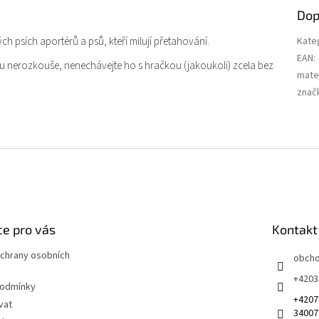
Dop
h psích aportérů a psů, kteří milují přetahování.
Kate
EAN
:
ačku nerozkouše, nenechávejte ho s hračkou (jakoukoli) zcela bez
mater
znač
e pro vás
Kontakt
chrany osobních
obch
+4203
podmínky
+4207
vat
34007