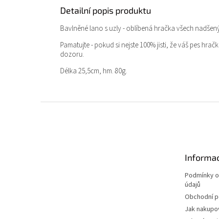
Detailní popis produktu
Bavlněné lano s uzly - oblíbená hračka všech nadšenýc
Pamatujte - pokud si nejste 100% jisti, že váš pes hr
dozoru.
Délka 25,5cm, hm. 80g.
Z
á
p
a
t
Informac
í
Podmínky o
údajů
Obchodní 
Jak nakupo