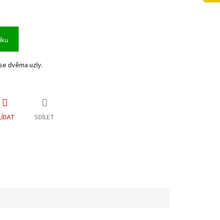
íku
se dvěma uzly.
LÍDAT
SDÍLET