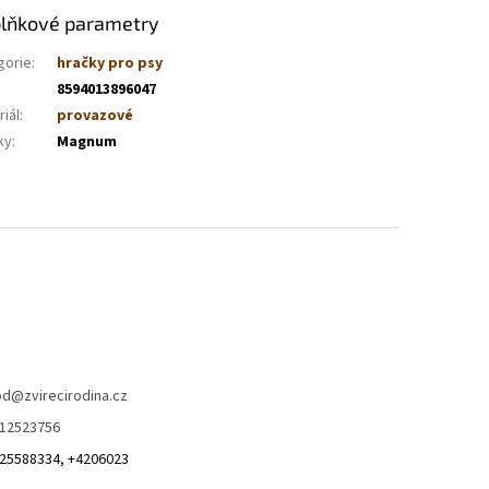
lňkové parametry
gorie
:
hračky pro psy
8594013896047
iál
:
provazové
ky
:
Magnum
od
@
zvirecirodina.cz
12523756
25588334, +4206023