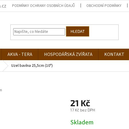
.cz
PODMÍNKY OCHRANY OSOBNÍCH ÚDAJŮ
OBCHODNÍ PODMÍNKY
HLEDAT
AKVA - TERA
HOSPODÁŘSKÁ ZVÍŘATA
KONTAKT
Uzel bavlna 25,5cm (10")
m
21 Kč
17 Kč bez DPH
Měrná
Skladem
cena: