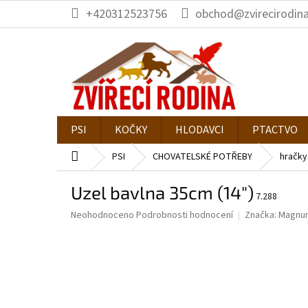
Přejít
+420312523756
obchod@zvirecirodina
na
obsah
PSI
KOČKY
HLODAVCI
PTACTVO
Domů
PSI
CHOVATELSKÉ POTŘEBY
hračky
Uzel bavlna 35cm (14")
7.288
Průměrné
Neohodnoceno
Podrobnosti hodnocení
Značka:
Magnu
hodnocení
produktu
je
0,0
z
5
hvězdiček.