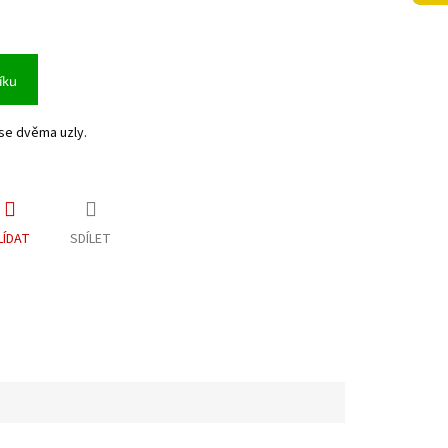
íku
se dvěma uzly.
LÍDAT
SDÍLET