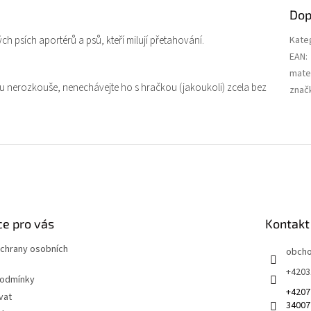
Dop
h psích aportérů a psů, kteří milují přetahování.
Kate
EAN
:
mater
ačku nerozkouše, nenechávejte ho s hračkou (jakoukoli) zcela bez
znač
e pro vás
Kontakt
chrany osobních
obch
+4203
podmínky
+4207
vat
34007