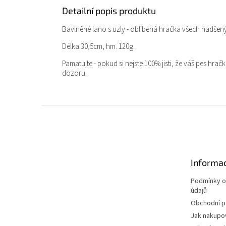
Detailní popis produktu
Bavlněné lano s uzly - oblíbená hračka všech nadšenýc
Délka 30,5cm, hm. 120g.
Pamatujte - pokud si nejste 100% jisti, že váš pes hr
dozoru.
Z
á
p
a
t
Informac
í
Podmínky o
údajů
Obchodní 
Jak nakupo