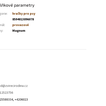
lňkové parametry
gorie
:
hračky pro psy
8594013896078
iál
:
provazové
ky
:
Magnum
od
@
zvirecirodina.cz
12523756
25588334, +4206023