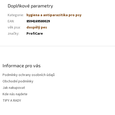
Doplňkové parametry
Kategorie
:
hygiena a antiparazitika pro psy
EAN
:
8594169580029
věk psa
:
dospělý pes
značky
:
ProfiCare
Z
á
p
a
Informace pro vás
t
Podmínky ochrany osobních údajů
í
Obchodní podmínky
Jak nakupovat
Kde nás najdete
TIPY A RADY