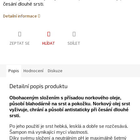
česání dlouhé srsti
.
Detailní informace
ZEPTAT SE
HLÍDAT
SDÍLET
Popis
Hodnocení
Diskuze
Detailní popis produktu
Obohaceným složením s přísadou norkového oleje,
působí blahodárně na srst a pokožku. Norkový olej srst
vyživuje, chrání a působí antistaticky při česání dlouhé
srsti.
Po jeho použití je srst hebká, lesklá a dobře se rozčesává.
Šampon má vynikající mycí vlastnosti.
Díky svému složení a neutrálním pH je maximálně šetrný