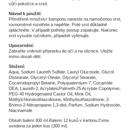
vůči pokožce a srsti.
Návod k použití:
Přiměřené množství šamponu naneste na namočenou srst,
rovnoměrně rozetřete a napěňte. Poté srst důkladně
opláchněte. V případě potřeby postup zopakujte. Nakonec
srst vysušte ručníkem, případně vyfénujte.
Upozornění:
Zabraňte vniknutí přípravku do očí a na sliznice. Uložte
mimo dosah dětí.
Složení:
Aqua, Sodium Laureth Sulfate, Lauryl Glucoside, Glycol
Distearate, Glyceryl Oleate, Glyceryl Stearate,
Cocamidopropyl Betaine, Polyquaternium-7, Cocamide
DEA, Laureth-2, Acrylates/Palmeth-25 Acrylate Copolymer,
PEG-40 Hydrogenated Castor Oil, Mink Oil,
Methylchloroisothiazolinone, Methylisothiazolinone, 2-
Bromo-2-Nitropropane-1,3-diol, Parfum, Sodium Hydroxide,
Niacinamide
Obsah balení 300 ml.Baleno 12 kusů v kartonu.Cena
uvedena za jeden kus (300 ml).