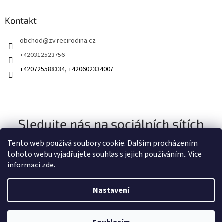
Kontakt
obchod
@
zvirecirodina.cz
+420312523756
+420725588334, +420602334007
Sledujte nás na sociálních sítích
Tento web používá soubory cookie. Dalším procházením
tohoto webu vyjadřujete souhlas s jejich používáním.. Více
informací
zde
.
Nastavení
Vytvořil Shoptet