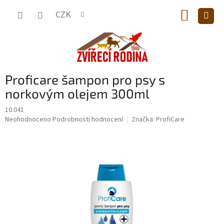
Přejít
NÁKUP
na
CZK
obsah
KOŠÍK
Proficare šampon pro psy s
norkovým olejem 300ml
10.041
Průměrné
Neohodnoceno
Podrobnosti hodnocení
Značka:
ProfiCare
hodnocení
produktu
je
0,0
z
5
hvězdiček.