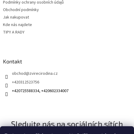
Podmínky ochrany osobních údajů
í
Obchodní podmínky
Jak nakupovat
Kde nás najdete
TIPY A RADY
Kontakt
obchod
@
zvirecirodina.cz
+420312523756
+420725588334, +420602334007
Sledujte nás na sociálních sítích