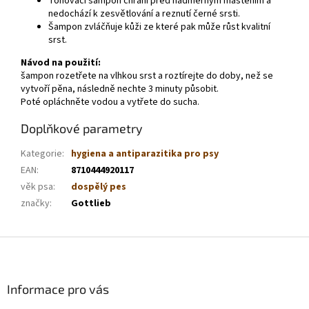
Tónovací šampón chrání před nadměrným maštěním a
nedochází k zesvětlování a reznutí černé srsti.
Šampon zvláčňuje kůži ze které pak může růst kvalitní
srst.
Návod na použití:
šampon rozetřete na vlhkou srst a roztírejte do doby, než se
vytvoří pěna, následně nechte 3 minuty působit.
Poté opláchněte vodou a vytřete do sucha.
Doplňkové parametry
Kategorie
:
hygiena a antiparazitika pro psy
EAN
:
8710444920117
věk psa
:
dospělý pes
značky
:
Gottlieb
Z
á
p
a
Informace pro vás
t