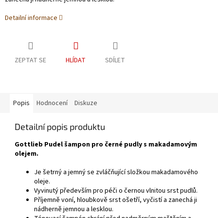
Detailní informace
ZEPTAT SE
HLÍDAT
SDÍLET
Popis
Hodnocení
Diskuze
Detailní popis produktu
Gottlieb Pudel šampon pro černé pudly s makadamovým
olejem.
Je šetrný a jemný se zvláčňující složkou makadamového
oleje.
Vyvinutý především pro péči o černou vlnitou srst pudlů.
Příjemně voní, hloubkově srst ošetří, vyčistí a zanechá ji
nádherně jemnou a lesklou.