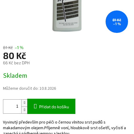
81 Kč
–1 %
81 Kč
–1 %
80 Kč
66 Kč bez DPH
Měrná
Skladem
cena:
Můžeme doručit do:
10.8.2026
Přidat do košíku
Vyvinutý především pro péči o černou vlnitou srst pudlů s
makadamovým olejem.Příjemně voní, hloubkově srst ošetří, vyčistí a
zanechá ji nádherně jemnou a lesklou.