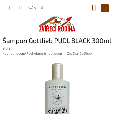
Přejít
NÁKUP
na
CZK
obsah
KOŠÍK
Šampon Gottlieb PUDL BLACK 300ml
10.119
Průměrné
Neohodnoceno
Podrobnosti hodnocení
Značka:
Gottlieb
hodnocení
produktu
je
0,0
z
5
hvězdiček.