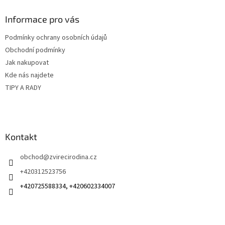
p
a
Informace pro vás
t
Podmínky ochrany osobních údajů
í
Obchodní podmínky
Jak nakupovat
Kde nás najdete
TIPY A RADY
Kontakt
obchod
@
zvirecirodina.cz
+420312523756
+420725588334, +420602334007