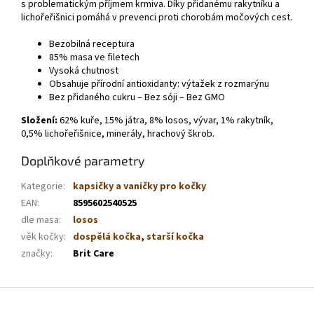
s problematickým příjmem krmiva. Díky přidanému rakytníku a
lichořeřišnici pomáhá v prevenci proti chorobám močových cest.
Bezobilná receptura
85% masa ve filetech
Vysoká chutnost
Obsahuje přírodní antioxidanty: výtažek z rozmarýnu
Bez přidaného cukru – Bez sóji – Bez GMO
Složení:
62% kuře, 15% játra, 8% losos, vývar, 1% rakytník,
0,5% lichořeřišnice, minerály, hrachový škrob.
Doplňkové parametry
Kategorie
:
kapsičky a vaničky pro kočky
EAN
:
8595602540525
dle masa
:
losos
věk kočky
:
dospělá kočka
,
starší kočka
značky
:
Brit Care
Z
á