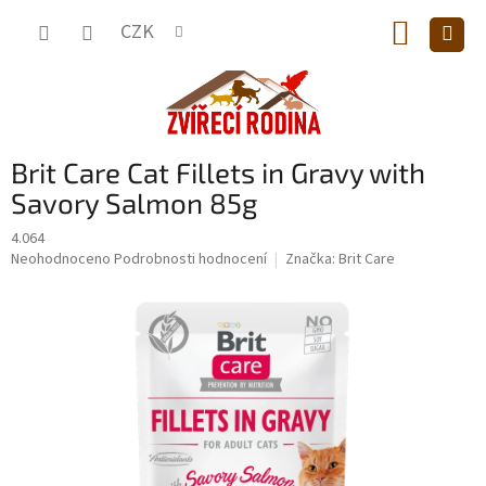
Přejít
NÁKUP
na
CZK
obsah
KOŠÍK
Brit Care Cat Fillets in Gravy with
Savory Salmon 85g
4.064
Průměrné
Neohodnoceno
Podrobnosti hodnocení
Značka:
Brit Care
hodnocení
produktu
je
0,0
z
5
hvězdiček.