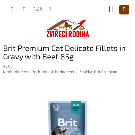
Přejít
NÁKUP
na
CZK
obsah
KOŠÍK
Brit Premium Cat Delicate Fillets in
Gravy with Beef 85g
4.109
Průměrné
Neohodnoceno
Podrobnosti hodnocení
Značka:
Brit Premium
hodnocení
produktu
je
0,0
z
5
hvězdiček.