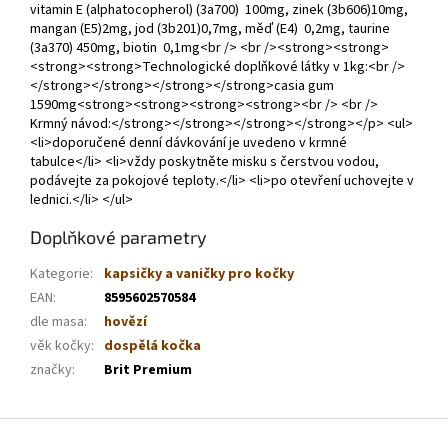
vitamin E (alphatocopherol) (3a700) 100mg, zinek (3b606)10mg,
mangan (E5)2mg, jod (3b201)0,7mg, měď (E4) 0,2mg, taurine
(3a370) 450mg, biotin 0,1mg<br /> <br /><strong><strong>
<strong><strong>Technologické doplňkové látky v 1kg:<br />
</strong></strong></strong></strong>casia gum
1590mg<strong><strong><strong><strong><br /> <br />
Krmný návod:</strong></strong></strong></strong></p> <ul>
<li>doporučené denní dávkování je uvedeno v krmné
tabulce</li> <li>vždy poskytněte misku s čerstvou vodou,
podávejte za pokojové teploty.</li> <li>po otevření uchovejte v
lednici.</li> </ul>
Doplňkové parametry
Kategorie
:
kapsičky a vaničky pro kočky
EAN
:
8595602570584
dle masa
:
hovězí
věk kočky
:
dospělá kočka
značky
:
Brit Premium
Z