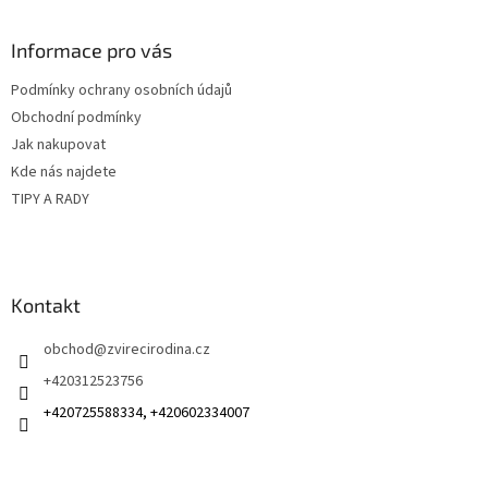
á
p
a
Informace pro vás
t
Podmínky ochrany osobních údajů
í
Obchodní podmínky
Jak nakupovat
Kde nás najdete
TIPY A RADY
Kontakt
obchod
@
zvirecirodina.cz
+420312523756
+420725588334, +420602334007