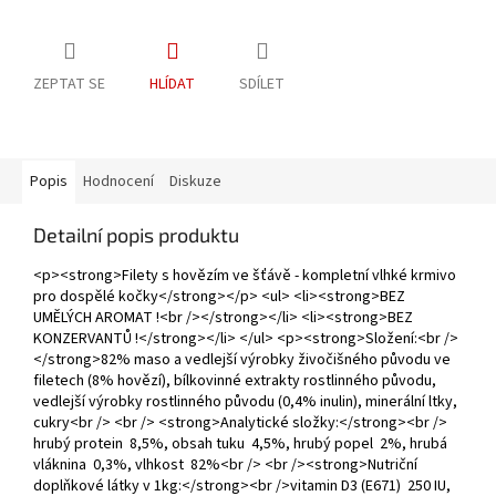
ZEPTAT SE
HLÍDAT
SDÍLET
Popis
Hodnocení
Diskuze
Detailní popis produktu
<p><strong>Filety s hovězím ve šťávě - kompletní vlhké krmivo
pro dospělé kočky</strong></p> <ul> <li><strong>BEZ
UMĚLÝCH AROMAT !<br /></strong></li> <li><strong>BEZ
KONZERVANTŮ !</strong></li> </ul> <p><strong>Složení:<br />
</strong>82% maso a vedlejší výrobky živočišného původu ve
filetech (8% hovězí), bílkovinné extrakty rostlinného původu,
vedlejší výrobky rostlinného původu (0,4% inulin), minerální ltky,
cukry<br /> <br /> <strong>Analytické složky:</strong><br />
hrubý protein 8,5%, obsah tuku 4,5%, hrubý popel 2%, hrubá
vláknina 0,3%, vlhkost 82%<br /> <br /><strong>Nutriční
doplňkové látky v 1kg:</strong><br />vitamin D3 (E671) 250 IU,