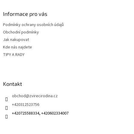
á
p
a
Informace pro vás
t
Podmínky ochrany osobních údajů
í
Obchodní podmínky
Jak nakupovat
Kde nás najdete
TIPY A RADY
Kontakt
obchod
@
zvirecirodina.cz
+420312523756
+420725588334, +420602334007