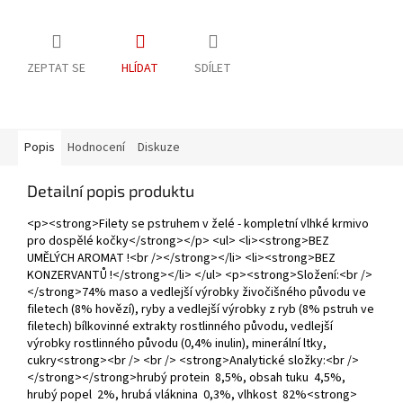
ZEPTAT SE
HLÍDAT
SDÍLET
Popis
Hodnocení
Diskuze
Detailní popis produktu
<p><strong>Filety se pstruhem v želé - kompletní vlhké krmivo
pro dospělé kočky</strong></p> <ul> <li><strong>BEZ
UMĚLÝCH AROMAT !<br /></strong></li> <li><strong>BEZ
KONZERVANTŮ !</strong></li> </ul> <p><strong>Složení:<br />
</strong>74% maso a vedlejší výrobky živočišného původu ve
filetech (8% hovězí), ryby a vedlejší výrobky z ryb (8% pstruh ve
filetech) bílkovinné extrakty rostlinného původu, vedlejší
výrobky rostlinného původu (0,4% inulin), minerální ltky,
cukry<strong><br /> <br /> <strong>Analytické složky:<br />
</strong></strong>hrubý protein 8,5%, obsah tuku 4,5%,
hrubý popel 2%, hrubá vláknina 0,3%, vlhkost 82%<strong>