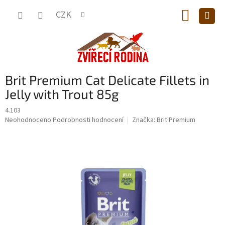
Přejít
NÁKUP
na
CZK
obsah
KOŠÍK
Brit Premium Cat Delicate Fillets in
Jelly with Trout 85g
4.103
Průměrné
Neohodnoceno
Podrobnosti hodnocení
Značka:
Brit Premium
hodnocení
produktu
je
0,0
z
5
hvězdiček.