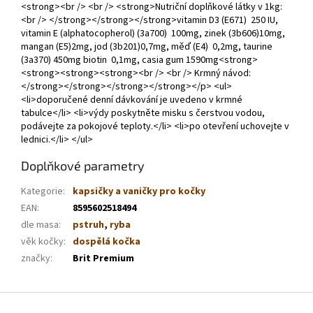
<strong><br /> <br /> <strong>Nutriční doplňkové látky v 1kg:
<br /> </strong></strong></strong>vitamin D3 (E671) 250 IU,
vitamin E (alphatocopherol) (3a700) 100mg, zinek (3b606)10mg,
mangan (E5)2mg, jod (3b201)0,7mg, měď (E4) 0,2mg, taurine
(3a370) 450mg biotin 0,1mg, casia gum 1590mg<strong>
<strong><strong><strong><br /> <br /> Krmný návod:
</strong></strong></strong></strong></p> <ul>
<li>doporučené denní dávkování je uvedeno v krmné
tabulce</li> <li>výdy poskytněte misku s čerstvou vodou,
podávejte za pokojové teploty.</li> <li>po otevření uchovejte v
lednici.</li> </ul>
Doplňkové parametry
Kategorie
:
kapsičky a vaničky pro kočky
EAN
:
8595602518494
dle masa
:
pstruh
,
ryba
věk kočky
:
dospělá kočka
značky
:
Brit Premium
Z