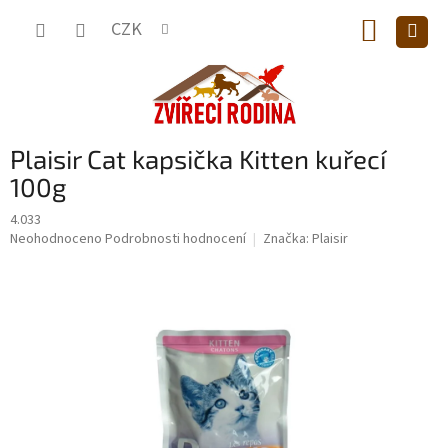
Přejít
NÁKUP
na
CZK
obsah
KOŠÍK
Plaisir Cat kapsička Kitten kuřecí
100g
4.033
Průměrné
Neohodnoceno
Podrobnosti hodnocení
Značka:
Plaisir
hodnocení
produktu
je
0,0
z
5
hvězdiček.