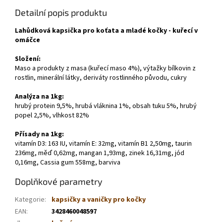
Detailní popis produktu
Lahůdková kapsička pro koťata a mladé kočky - kuřecí v
omáčce
Složení:
Maso a produkty z masa (kuřecí maso 4%), výtažky bílkovin z
rostlin, minerální látky, deriváty rostlinného původu, cukry
Analýza na 1kg:
hrubý protein 9,5%, hrubá vláknina 1%, obsah tuku 5%, hrubý
popel 2,5%, vlhkost 82%
Přísady na 1kg:
vitamín D3: 163 IU, vitamín E: 32mg, vitamín B1 2,50mg, taurin
236mg, měď 0,62mg, mangan 1,93mg, zinek 16,31mg, jód
0,16mg, Cassia gum 558mg, barviva
Doplňkové parametry
Kategorie
:
kapsičky a vaničky pro kočky
EAN
:
3428460048597