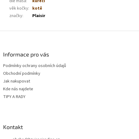
dle masa
:
kuřecí
věk kočky
:
kotě
značky
:
Plaisir
Z
á
p
a
Informace pro vás
t
Podmínky ochrany osobních údajů
í
Obchodní podmínky
Jak nakupovat
Kde nás najdete
TIPY A RADY
Kontakt