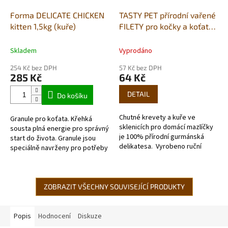
Forma DELICATE CHICKEN
TASTY PET přírodní vařené
kitten 1,5kg (kuře)
FILETY pro kočky a koťata
kuřecí/krevety 80g -
MULTIPROTEIN
Skladem
Vyprodáno
254 Kč bez DPH
57 Kč bez DPH
285 Kč
64 Kč
DETAIL
Do košíku
Chutné krevety a kuře ve
Granule pro koťata. Křehká
sklenicích pro domácí mazlíčky
sousta plná energie pro správný
je 100% přírodní gurmánská
start do života. Granule jsou
delikatesa. Vyrobeno ruční
speciálně navrženy pro potřeby
technikou vaření v
koťat od odstavu až do dvanácti
nádobě, která umožňuje,...
měsíců věku....
ZOBRAZIT VŠECHNY SOUVISEJÍCÍ PRODUKTY
Popis
Hodnocení
Diskuze