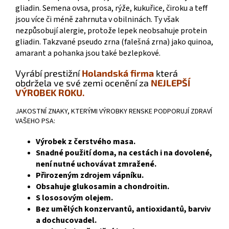
gliadin. Semena ovsa, prosa, rýže, kukuřice, čiroku a teff
jsou více či méně zahrnuta v obilninách. Ty však
nezpůsobují alergie, protože lepek neobsahuje protein
gliadin. Takzvané pseudo zrna (falešná zrna) jako quinoa,
amarant a pohanka jsou také bezlepkové.
Vyrábí prestižní
Holandská firma
která
obdržela ve své zemi ocenění za
NEJLEPŠÍ
VÝROBEK ROKU.
JAKOSTNÍ ZNAKY, KTERÝMI VÝROBKY RENSKE PODPORUJÍ ZDRAVÍ
VAŠEHO PSA:
Výrobek z čerstvého masa.
Snadné použití doma, na cestách i na dovolené,
není nutné uchovávat zmražené.
Přirozeným zdrojem vápníku.
Obsahuje glukosamin a chondroitin.
S lososovým olejem.
Bez umělých konzervantů, antioxidantů, barviv
a dochucovadel.