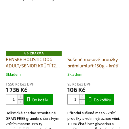
ZDARMA
Z
D
RENSKE HOLISTIC DOG
Sušené masové proužky
A
ADULT/SENIOR KRŮTÍ 12kg
prémiumluft 150g - krůtí
R
M
+ DUŠENÉ MASO V PÁŘE
A
Skladem
Skladem
Průměrné
Průměrné
395G DÁREK ZDARMA
hodnocení
hodnocení
1 550 Kč bez DPH
95 Kč bez DPH
produktu
produktu
1 736 Kč
106 Kč
je
je
5,0
5,0
Do košíku
Do košíku
z
z
5
5
Holistické snadno stravitelné
Přírodní sušené maso - krůtí
hvězdiček.
hvězdiček.
GRAIN FREE granule s čerstvým
proužky s velmi výraznou vůní.
krůtím masem. Pro ty
100% čisté bez glycerinu a