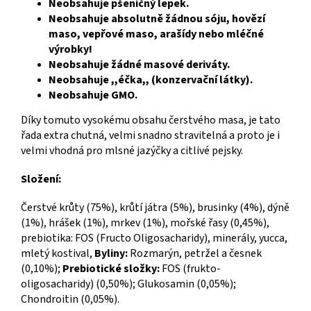
Neobsahuje pšeničný lepek.
Neobsahuje absolutně žádnou sóju, hovězí
maso, vepřové maso, arašídy nebo mléčné
výrobky!
Neobsahuje žádné masové deriváty.
Neobsahuje ,,éčka,, (konzervační látky).
Neobsahuje GMO.
Díky tomuto vysokému obsahu čerstvého masa, je tato
řada extra chutná, velmi snadno stravitelná a proto je i
velmi vhodná pro mlsné jazýčky a citlivé pejsky.
Složení:
Čerstvé krůty (75%), krůtí játra (5%), brusinky (4%), dýně
(1%), hrášek (1%), mrkev (1%), mořské řasy (0,45%),
prebiotika: FOS (Fructo Oligosacharidy), minerály, yucca,
mletý kostival,
Byliny:
Rozmarýn, petržel a česnek
(0,10%);
Prebiotické složky:
FOS (frukto-
oligosacharidy) (0,50%); Glukosamin (0,05%);
Chondroitin (0,05%).