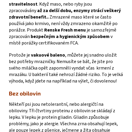
stravitelnost
. Když maso, nebo ryby jsou
zpracovávány
až za delší dobu, enzymy
ztrácí veškerý
zdravotní benefit.
.
Zmrazené maso které se často
používá jako krmivo, není vždy zmrazeno okamžitě po
porážce. Produkt
Renske Fresh menu
je samozřejmě
zpracován
bezpečným a hygienickým způsobem
v
místě porážky certifikovaném FCA.
Protože je
vakuové baleno
, můžete jej snadno uložit
bez potřeby mrazničky. Nemusíte se bát, že jste pro
svého miláčka opět zapomněli vyndat včas krmení z
mrazáku. U bakterií také nehrozí žádné riziko. To je velká
výhoda, když jdete na například na výlet, či dovolenou!
Bez obilovin
Někteří psi jsou netolerantní, nebo alergičtí na
obiloviny. Tři čtvrtiny proteinu z obilovin se skládají z
lepku. V lepku je protein gliadin. Gliadin způsobuje
problémy, jako je alergie. Všechna zrna obsahují lepek,
ale pouze lepek z pšenice, ječmene a žita obsahuje