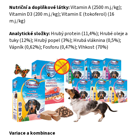
Nutriční a doplňkové látky:
Vitamin A (2500 m.j./kg);
Vitamin D3 (200 m.j./kg); Vitamin E (tokoferol) (16
m.j./kg)
Analytické složky:
Hrubý protein (11,4%); Hrubé oleje a
tuky (12%); Hrubý popel (3%); Hrubá vláknina (0,5%);
Vápník (0,62%); Fosforu (0,47%); Vlhkost (70%)
Variace a kombinace