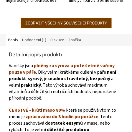
nejnáročnější chovatelé. Bez
umělých barviv. Šetrně sušené
obilovin- skutečně
vzduchem v potravinářské
hypoalergenní. Velmi lehce
kvalitě. Každé balení obsahuje...
stravitelné vhodné...
ZOBRAZIT VŠECHNY SOUVISEJÍCÍ PRODUKTY
Popis
Hodnocení (1)
Diskuze
Značka
Detailní popis produktu
Vaničky jsou
plněny za syrova a poté šetrně vařeny
pouze v páře
.
Díky velmi krátkému dušení v páře
není
produkt syrový
, je
snadno stravitelný,
bezpečný
a
velmi
praktický
. Tato výroba uchovává maximum
vitamínů a důležitých nutričních hodnotv neporušené
přírodní podobě.
ČERSTVÉ - krůtí maso 80%
které se používá vtom to
menu je
zpracováno do 3 hodin po porážce
.
Tento
proces zachovává
dostatek enzymů
v mase, nebo
rybách. To je velmi
důležité pro dobrou