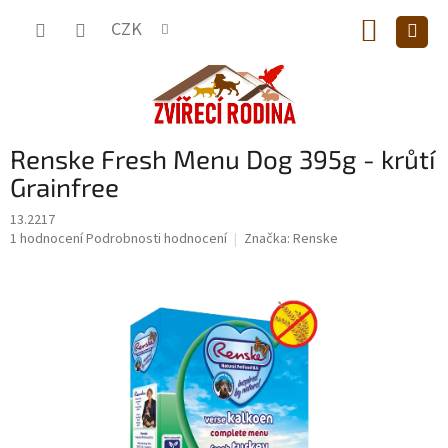
Přejít
NÁKUP
na
CZK
obsah
KOŠÍK
Renske Fresh Menu Dog 395g - krůtí
Grainfree
13.2217
Průměrné
1 hodnocení
Podrobnosti hodnocení
Značka:
Renske
hodnocení
produktu
je
5,0
z
5
hvězdiček.