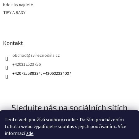
Kde nás najdete
TIPY A RADY
Kontakt
obchod
@
zvirecirodina.cz
+420312523756
+420725588334, +420602334007
Sledujte nás na sociálních sítích
Tento web používá soubory cookie. Dalším procházením
tohoto webu vyjadřujete souhlas s jejich používáním.. Více
informací
zde
.