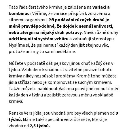
Tato řada čerstvého krmiva je založena na
variaci a
kombinaci
. Věříme, že variace přispívá k zdravému a
silnému organismu.
Při podávání různých druhů je
méně pravděpodobné, že dojde k nesnášenlivosti,
nebo alergii na nějaký druh potravy.
Navíc různé druhy
udrží imunitní systém vzhůru
a zabraňují stereotypu.
Myslíme si, že psi nemusí každý den jíst stejnou věc,
protože ani my to sami neděláme.
Můžete v podstatě dát pejskovi jinou chuť každý den v
týdnu. Vzhledem k snadno stravitelné povaze tohoto
krmiva nikdy nezpůsobí problémy. Kromě toho můžete
jídla střídat nebo je kombinovat se suchým krmivem.
Takže můžete nabídnout Vašemu psovi jiné menu téměř
každý den v týdnu a zajistit zdravou změnu ve skladbě
krmiva.
Renske Vers jídla jsou vhodná pro psy všech plemen od
9
týdnů.
Máme také speciální verzi štěněte, která je
vhodná od
2,5 týdnů.