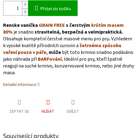
Přidat do košíku
Renske vanička
GRAIN FREE
s čerstvým
krůtím masem
80%
je snadno
stravitelná, bezpečná a velmipraktická.
Obsahuje kompletní čerstvé masové menu pro psy
.
Vzhledem
k vysoké kvalitě přírodních surovin a
šetrnému způsobu
vaření pouze v páře
,
může
být toto krmivo snadno podáváno
jako náhrada při
BARFování
.
Ideální pro psy, kteří špatně
reagují na suché krmivo, konzervované krmivo, nebo jiné druhy
masa.
Detailní informace
ZEPTAT SE
HLÍDAT
SDÍLET
Související produkty