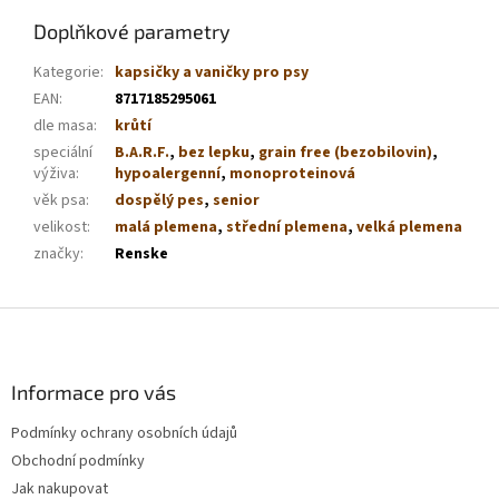
Doplňkové parametry
Kategorie
:
kapsičky a vaničky pro psy
EAN
:
8717185295061
dle masa
:
krůtí
speciální
B.A.R.F.
,
bez lepku
,
grain free (bezobilovin)
,
výživa
:
hypoalergenní
,
monoproteinová
věk psa
:
dospělý pes
,
senior
velikost
:
malá plemena
,
střední plemena
,
velká plemena
značky
:
Renske
Z
á
p
a
Informace pro vás
t
Podmínky ochrany osobních údajů
í
Obchodní podmínky
Jak nakupovat