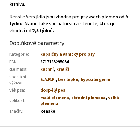
krmiva.
Renske Vers jídla jsou vhodná pro psy všech plemen od
9
týdnů
. Máme také speciální verzi štěněte, která je
vhodná od
2,5 týdnů.
Doplňkové parametry
Kategorie
:
kapsičky a vaničky pro psy
EAN
:
8717185295054
dle masa
:
kachní
,
králičí
speciální
B.A.R.F.
,
bez lepku
,
hypoalergenní
výživa
:
věk psa
:
dospělý pes
malá plemena
,
střední plemena
,
velká
velikost
:
plemena
značky
:
Renske
Z
á