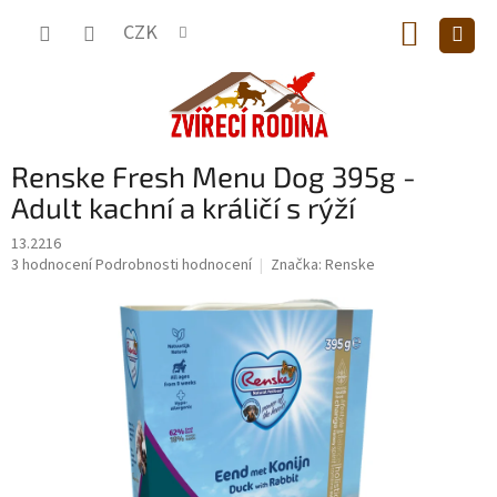
Přejít
NÁKUP
na
CZK
obsah
KOŠÍK
Renske Fresh Menu Dog 395g -
Adult kachní a králičí s rýží
13.2216
Průměrné
3 hodnocení
Podrobnosti hodnocení
Značka:
Renske
hodnocení
produktu
je
3,7
z
5
hvězdiček.