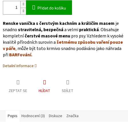
Přidat do košíku
Renske vanička s čerstvým kachním a králičím masem
je
snadno
stravitelná,
bezpečná
a velmi
praktická
. Obsahuje
kompletní
čerstvé masové menu
pro psy. Vzhledem k vysoké
kvalitě přírodních surovin a
šetrnému způsobu vaření pouze
v páře
,
může být toto krmivo snadno podáváno jako náhrada
při
BARFování.
Detailní informace
ZEPTAT SE
HLÍDAT
SDÍLET
Popis
Hodnocení (3)
Diskuze
Značka