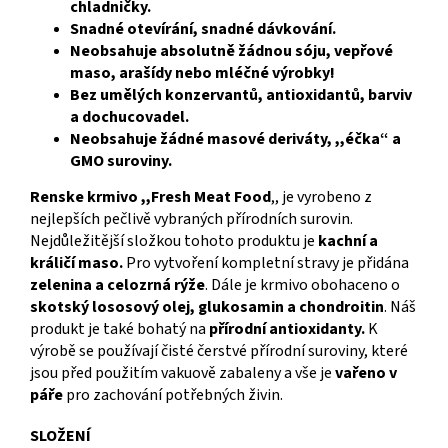
chladničky.
Snadné otevírání, snadné dávkování.
Neobsahuje absolutně žádnou sóju, vepřové
maso, arašídy nebo mléčné výrobky!
Bez umělých konzervantů, antioxidantů, barviv
a dochucovadel.
Neobsahuje žádné masové deriváty, ,,éčka“ a
GMO suroviny.
Renske krmivo ,,Fresh Meat Food
,, je vyrobeno z
nejlepších pečlivě vybraných přírodních surovin.
Nejdůležitější složkou tohoto produktu je
kachní a
králičí maso.
Pro vytvoření kompletní stravy je přidána
zelenina a celozrná rýže
. Dále je krmivo obohaceno o
skotský lososový
olej, glukosamin a chondroitin
. Náš
produkt je také bohatý na
přírodní antioxidanty.
K
výrobě se používají čisté čerstvé přírodní suroviny, které
jsou před použitím vakuově zabaleny a vše je
vařeno v
páře
pro zachování potřebných živin.
SLOŽENÍ