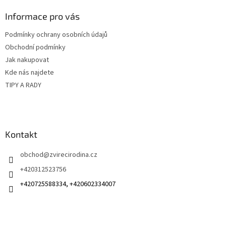
p
a
Informace pro vás
t
Podmínky ochrany osobních údajů
í
Obchodní podmínky
Jak nakupovat
Kde nás najdete
TIPY A RADY
Kontakt
obchod
@
zvirecirodina.cz
+420312523756
+420725588334, +420602334007