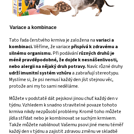
Variace a kombinace
Tato řada čerstvého krmiva je založena na
variaci a
kombinaci.
Věříme, že variace
přispívá k zdravému a
silnému organismu.
Při podávání
různých druhů je
méně pravděpodobné, že dojde k nesnášenlivosti,
nebo alergii na nějaký druh potravy.
Navíc různé druhy
udrží imunitní systém vzhůru
a zabraňují stereotypu.
Myslíme si, že psi nemusí každý den jíst stejnou věc,
protože ani my to sami neděláme.
Můžete v podstatě dát pejskovi jinou chuť každý den v
týdnu. Vzhledem k snadno stravitelné povaze tohoto
krmiva nikdy nezpůsobí problémy. Kromě toho můžete
jídla střídat nebo je kombinovat se suchým krmivem.
Takže můžete nabídnout Vašemu psovi jiné menu téměř
každý den v týdnu a zajistit zdravou změnu ve skladbě