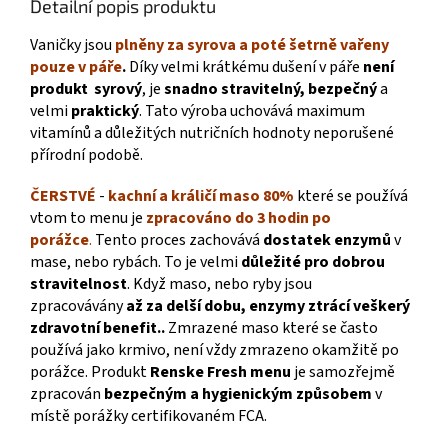
Detailní popis produktu
Vaničky jsou
plněny za syrova a poté šetrně vařeny
pouze v páře
.
Díky velmi krátkému dušení v páře
není
produkt syrový
, je
snadno stravitelný,
bezpečný
a
velmi
praktický
. Tato výroba uchovává maximum
vitamínů a důležitých nutričních hodnoty neporušené
přírodní podobě.
ČERSTVÉ
-
kachní a králičí maso 80%
které se používá
vtom to menu je
zpracováno do 3 hodin po
porážce
.
Tento proces zachovává
dostatek enzymů
v
mase, nebo rybách. To je velmi
důležité pro dobrou
stravitelnost
. Když maso, nebo ryby jsou
zpracovávány
až za delší dobu, enzymy
ztrácí veškerý
zdravotní benefit.
.
Zmrazené maso které se často
používá jako krmivo, není vždy zmrazeno okamžitě po
porážce. Produkt
Renske Fresh menu
je samozřejmě
zpracován
bezpečným a hygienickým způsobem
v
místě porážky certifikovaném FCA.