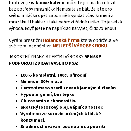
Protože je
vakuové baleno
, můžete jej snadno uložit
bez potřeby mrazničky. Nemusíte se bát, že jste pro
svého miláčka opět zapomněli vyndat včas krmení z
mrazáku. U bakterií také nehrozí žádné riziko. To je velká
výhoda, když jdete na například na výlet, či dovolenou!
Vyrábí prestižní
Holandská firma
která obdržela ve
své zemi ocenění za
NEJLEPŠÍ VÝROBEK ROKU.
JAKOSTNÍ ZNAKY, KTERÝMI VÝROBKY
RENSKE
PODPORUJÍ ZDRAVÍ VAŠEHO PSA:
100% kompletní, 100% přírodní.
Minimum 80% masa
Čerstvé maso sterilizované jemným dušením.
Hypoalergenní, bez lepku
Glucosamin a chondroitin.
Skotský lososový olej, vápník a fosfor.
Vyrobeno ze surovin určených k lidské
konzumaci.
Snadné uchovávání bez nutnosti použití