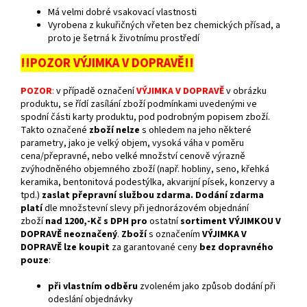
Má velmi dobré vsakovací vlastnosti
Vyrobena z kukuřičných vřeten bez chemických přísad, a
proto je šetrná k životnímu prostředí
!!POZOR VÝJIMKA V DOPRAVĚ!!
POZOR
:
v
případě označení
VÝJIMKA V DOPRAVĚ
v obrázku
produktu, se řídí zasílání zboží podmínkami uvedenými ve
spodní části karty produktu, pod podrobným popisem zboží.
Takto označené
zboží nelze
s ohledem na jeho některé
parametry, jako je velký objem, vysoká váha v poměru
cena/přepravné, nebo velké množství cenově výrazně
zvýhodněného objemného zboží (např. hobliny, seno, křehká
keramika, bentonitová podestýlka, akvarijní písek, konzervy a
tpd.)
zaslat přepravní službou zdarma.
Dodání zdarma
platí
dle množstevní slevy při jednorázovém objednání
zboží
nad
1200,-Kč s DPH
pro
ostatní
sortiment VÝJIMKOU V
DOPRAVĚ neoznačený
.
Zboží
s označením
VÝJIMKA V
DOPRAVĚ
lze koupit
za garantované ceny
bez dopravného
pouze
:
při vlastním odběru
zvoleném jako způsob dodání při
odeslání objednávky