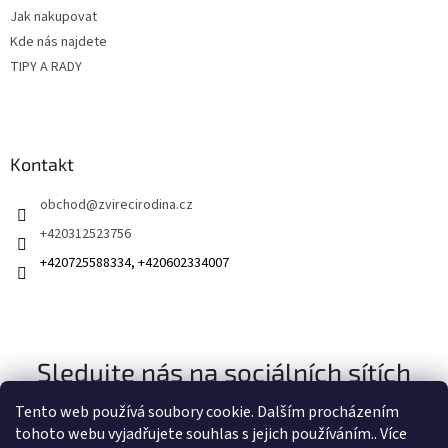
Jak nakupovat
Kde nás najdete
TIPY A RADY
Kontakt
obchod
@
zvirecirodina.cz
+420312523756
+420725588334, +420602334007
Sledujte nás na sociálních sítích
Tento web používá soubory cookie. Dalším procházením
tohoto webu vyjadřujete souhlas s jejich používáním.. Více