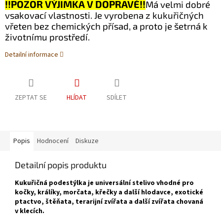
!!POZOR VÝJIMKA V DOPRAVĚ!!
Má velmi dobré
vsakovací vlastnosti. Je vyrobena z kukuřičných
vřeten bez chemických přísad, a proto je šetrná k
životnímu prostředí.
Detailní informace
ZEPTAT SE
HLÍDAT
SDÍLET
Popis
Hodnocení
Diskuze
Detailní popis produktu
Kukuřičná podestýlka je universální stelivo vhodné pro
kočky, králíky, morčata, křečky a další hlodavce, exotické
ptactvo, štěňata, terarijní zvířata a další zvířata chovaná
v klecích.