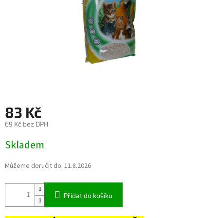
83 Kč
69 Kč bez DPH
Měrná
Skladem
cena:
Můžeme doručit do:
11.8.2026
Přidat do košíku