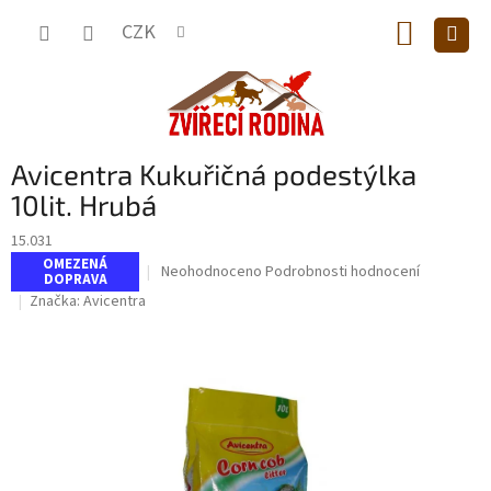
Přejít
NÁKUP
na
CZK
obsah
KOŠÍK
Avicentra Kukuřičná podestýlka
10lit. Hrubá
15.031
OMEZENÁ
Průměrné
Neohodnoceno
Podrobnosti hodnocení
DOPRAVA
hodnocení
Značka:
Avicentra
produktu
je
0,0
z
5
hvězdiček.