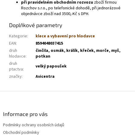
při pravidelném obchodním rozvozu
zboží firmou
Rozchov s.r.o., po telefonické dohodě, při jednorázové
objednávce zboží nad 3500,-Kč s DPH.
Doplňkové parametry
Kategorie
:
klece a vybavení pro hlodavce
EAN
:
8594048037415
druh
činčila, osmák, králík, křeček, morče, myš,
hlodavce
:
potkan
druh
velký papoušek
ptactva
:
značky
:
Avicentra
Z
á
p
a
Informace pro vás
t
Podmínky ochrany osobních údajů
í
Obchodní podmínky