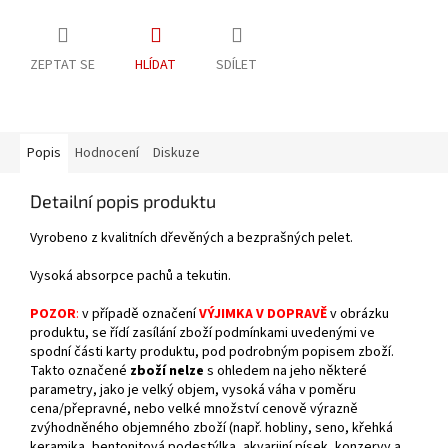
ZEPTAT SE
HLÍDAT
SDÍLET
Popis
Hodnocení
Diskuze
Detailní popis produktu
Vyrobeno z kvalitních dřevěných a bezprašných pelet.
Vysoká absorpce pachů a tekutin.
POZOR
:
v případě označení
VÝJIMKA V DOPRAVĚ
v obrázku
produktu, se řídí zasílání zboží podmínkami uvedenými ve
spodní části karty produktu, pod podrobným popisem zboží.
Takto označené
zboží nelze
s ohledem na jeho některé
parametry, jako je velký objem, vysoká váha v poměru
cena/přepravné, nebo velké množství cenově výrazně
zvýhodněného objemného zboží (např. hobliny, seno, křehká
keramika, bentonitová podestýlka, akvarijní písek, konzervy a