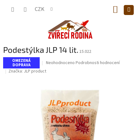
Přejít
NÁKUP
na
CZK
obsah
KOŠÍK
Podestýlka JLP 14 lit.
15.022
OMEZENÁ
Průměrné
Neohodnoceno
Podrobnosti hodnocení
DOPRAVA
hodnocení
Značka:
JLP product
produktu
je
0,0
z
5
hvězdiček.