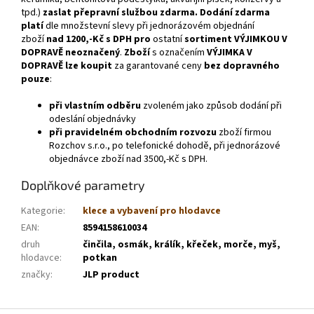
tpd.)
zaslat přepravní službou zdarma.
Dodání zdarma
platí
dle množstevní slevy při jednorázovém objednání
zboží
nad
1200,-Kč s DPH
pro
ostatní
sortiment VÝJIMKOU V
DOPRAVĚ neoznačený
.
Zboží
s označením
VÝJIMKA V
DOPRAVĚ
lze koupit
za garantované ceny
bez dopravného
pouze
:
při vlastním odběru
zvoleném jako způsob dodání při
odeslání objednávky
při pravidelném obchodním rozvozu
zboží firmou
Rozchov s.r.o., po telefonické dohodě, při jednorázové
objednávce zboží nad 3500,-Kč s DPH.
Doplňkové parametry
Kategorie
:
klece a vybavení pro hlodavce
EAN
:
8594158610034
druh
činčila, osmák, králík, křeček, morče, myš,
hlodavce
:
potkan
značky
:
JLP product