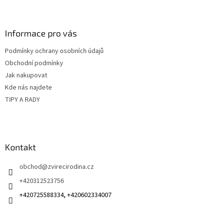
Z
á
p
a
Informace pro vás
t
Podmínky ochrany osobních údajů
í
Obchodní podmínky
Jak nakupovat
Kde nás najdete
TIPY A RADY
Kontakt
obchod
@
zvirecirodina.cz
+420312523756
+420725588334, +420602334007