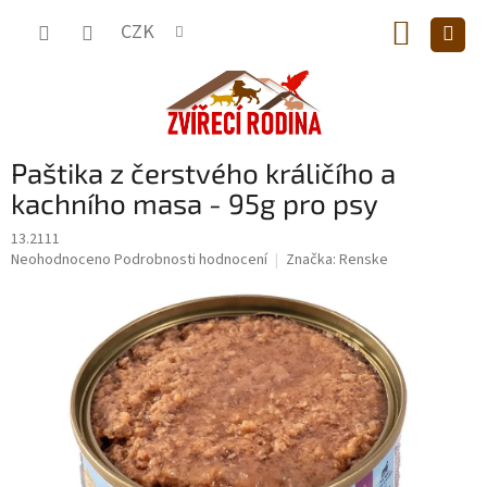
Přejít
NÁKUP
na
CZK
obsah
KOŠÍK
Paštika z čerstvého králičího a
kachního masa - 95g pro psy
13.2111
Průměrné
Neohodnoceno
Podrobnosti hodnocení
Značka:
Renske
hodnocení
produktu
je
0,0
z
5
hvězdiček.