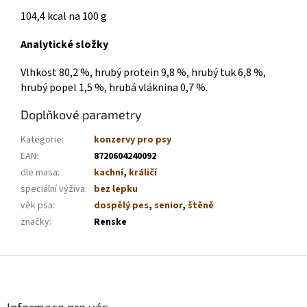
104,4 kcal na 100 g
Analytické složky
Vlhkost 80,2 %, hrubý protein 9,8 %, hrubý tuk 6,8 %,
hrubý popel 1,5 %, hrubá vláknina 0,7 %.
Doplňkové parametry
Kategorie
:
konzervy pro psy
EAN
:
8720604240092
dle masa
:
kachní
,
králičí
speciální výživa
:
bez lepku
věk psa
:
dospělý pes
,
senior
,
štěně
značky
:
Renske
Z
á
p