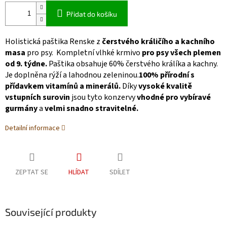
Přidat do košíku
Holistická paštika Renske z
čerstvého králičího a kachního
masa
pro psy. Kompletní vlhké krmivo
pro psy všech plemen
od 9. týdne.
Paštika obsahuje 60% čerstvého králíka a kachny.
Je doplněna rýží a lahodnou zeleninou.
100% přírodní s
přídavkem vitamínů a minerálů.
Díky
vysoké kvalitě
vstupních surovin
jsou tyto konzervy
vhodné pro vybíravé
gurmány
a
velmi snadno stravitelné.
Detailní informace
ZEPTAT SE
HLÍDAT
SDÍLET
Související produkty