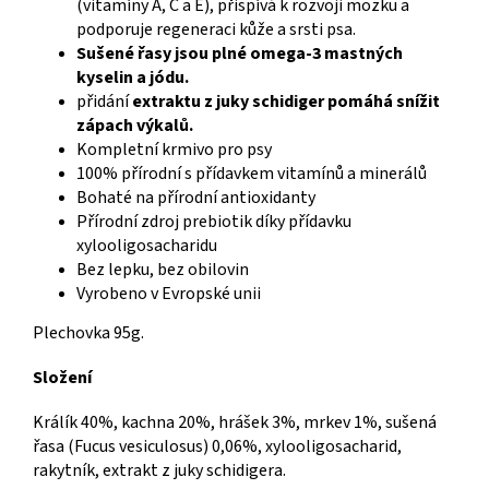
(vitamíny A, C a E), přispívá k rozvoji mozku a
podporuje regeneraci kůže a srsti psa.
Sušené řasy jsou plné omega-3 mastných
kyselin a jódu.
přidání
extraktu z juky schidiger pomáhá snížit
zápach výkalů.
Kompletní krmivo pro psy
100% přírodní s přídavkem vitamínů a minerálů
Bohaté na přírodní antioxidanty
Přírodní zdroj prebiotik díky přídavku
xylooligosacharidu
Bez lepku, bez obilovin
Vyrobeno v Evropské unii
Plechovka 95g.
Složení
Králík 40%, kachna 20%, hrášek 3%, mrkev 1%, sušená
řasa (Fucus vesiculosus) 0,06%, xylooligosacharid,
rakytník, extrakt z juky schidigera.