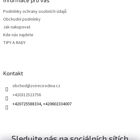
a
Informace pro vás
t
Podmínky ochrany osobních údajů
í
Obchodní podmínky
Jak nakupovat
Kde nás najdete
TIPY A RADY
Kontakt
obchod
@
zvirecirodina.cz
+420312523756
+420725588334, +420602334007
Sledujte nás na sociálních sítích