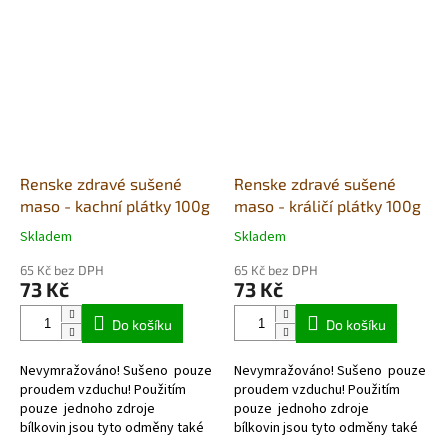
Renske zdravé sušené
Renske zdravé sušené
maso - kachní plátky 100g
maso - králičí plátky 100g
Skladem
Skladem
Průměrné
Průměrné
hodnocení
hodnocení
65 Kč bez DPH
65 Kč bez DPH
produktu
produktu
73 Kč
73 Kč
je
je
5,0
5,0
Do košíku
Do košíku
z
z
5
5
Nevymražováno! Sušeno pouze
Nevymražováno! Sušeno pouze
hvězdiček.
hvězdiček.
proudem vzduchu! Použitím
proudem vzduchu! Použitím
pouze jednoho zdroje
pouze jednoho zdroje
bílkovin jsou tyto odměny také
bílkovin jsou tyto odměny také
velmi vhodné pro alergické psy,
velmi vhodné pro alergické psy,