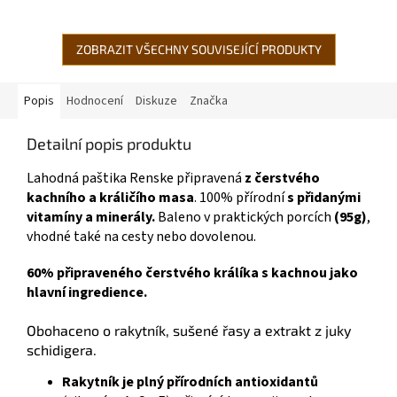
nebo pro...
nebo pro eliminační
dietu. NEOBSAHUJE...
ZOBRAZIT VŠECHNY SOUVISEJÍCÍ PRODUKTY
Popis
Hodnocení
Diskuze
Značka
Detailní popis produktu
Lahodná paštika Renske připravená
z čerstvého
kachního a králičího masa
. 100% přírodní
s přidanými
vitamíny a minerály.
Baleno v praktických porcích
(95g)
,
vhodné také na cesty nebo dovolenou.
60% připraveného čerstvého králíka s kachnou jako
hlavní ingredience.
Obohaceno o rakytník, sušené řasy a extrakt z juky
schidigera.
Rakytník je plný přírodních antioxidantů