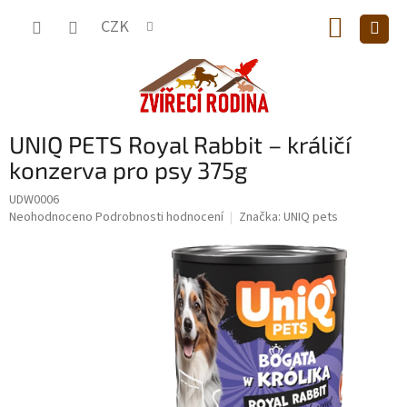
Přejít
NÁKUP
na
CZK
obsah
KOŠÍK
UNIQ PETS Royal Rabbit – králičí
konzerva pro psy 375g
UDW0006
Průměrné
Neohodnoceno
Podrobnosti hodnocení
Značka:
UNIQ pets
hodnocení
produktu
je
0,0
z
5
hvězdiček.