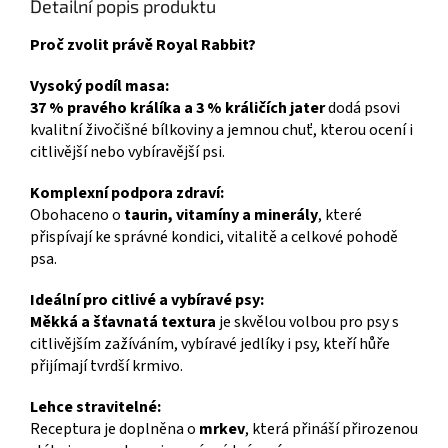
Detailní popis produktu
Proč zvolit právě Royal Rabbit?
Vysoký podíl masa:
37 % pravého králíka a 3 % králičích jater
dodá psovi
kvalitní živočišné bílkoviny a jemnou chuť, kterou ocení i
citlivější nebo vybíravější psi.
Komplexní podpora zdraví:
Obohaceno o
taurin, vitamíny a minerály
, které
přispívají ke správné kondici, vitalitě a celkové pohodě
psa.
Ideální pro citlivé a vybíravé psy:
Měkká a šťavnatá textura
je skvělou volbou pro psy s
citlivějším zažíváním, vybíravé jedlíky i psy, kteří hůře
přijímají tvrdší krmivo.
Lehce stravitelné:
Receptura je doplněna o
mrkev
, která přináší přirozenou