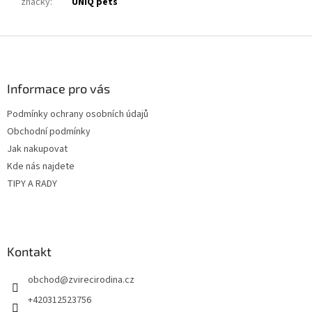
značky
:
UNIQ pets
Z
á
p
a
Informace pro vás
t
Podmínky ochrany osobních údajů
í
Obchodní podmínky
Jak nakupovat
Kde nás najdete
TIPY A RADY
Kontakt
obchod
@
zvirecirodina.cz
+420312523756