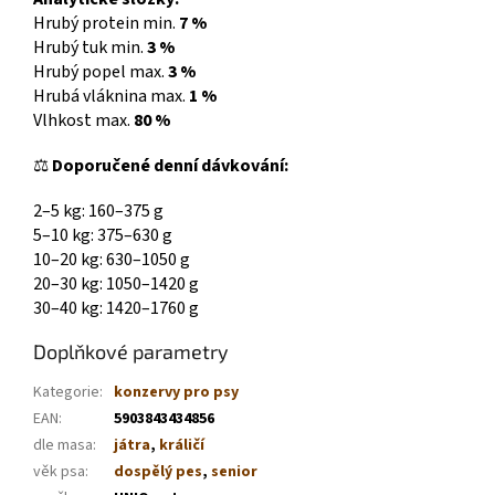
Hrubý protein min.
7 %
Hrubý tuk min.
3 %
Hrubý popel max.
3 %
Hrubá vláknina max.
1 %
Vlhkost max.
80 %
⚖️
Doporučené denní dávkování:
2–5 kg: 160–375 g
5–10 kg: 375–630 g
10–20 kg: 630–1050 g
20–30 kg: 1050–1420 g
30–40 kg: 1420–1760 g
Doplňkové parametry
Kategorie
:
konzervy pro psy
EAN
:
5903843434856
dle masa
:
játra
,
králičí
věk psa
:
dospělý pes
,
senior