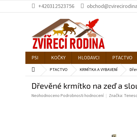
Přejít
+420312523756
obchod@zvirecirodina
na
obsah
PSI
KOČKY
HLODAVCI
PTACTVO
Domů
PTACTVO
KRMÍTKA A VYBAVENÍ
Dře
Dřevěné krmítko na zeď a sl
Průměrné
Neohodnoceno
Podrobnosti hodnocení
Značka:
Tenes
hodnocení
produktu
je
0,0
z
5
hvězdiček.