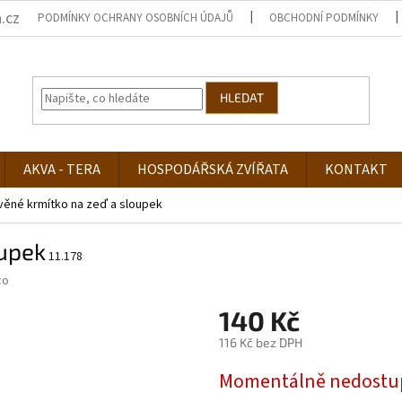
.cz
PODMÍNKY OCHRANY OSOBNÍCH ÚDAJŮ
OBCHODNÍ PODMÍNKY
HLEDAT
AKVA - TERA
HOSPODÁŘSKÁ ZVÍŘATA
KONTAKT
věné krmítko na zeď a sloupek
oupek
11.178
co
140 Kč
116 Kč bez DPH
Měrná
Momentálně nedostu
cena: