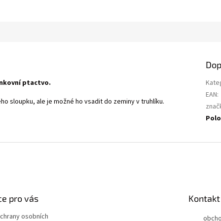
Dop
nkovní ptactvo.
Kate
EAN
:
ého sloupku, ale je možné ho vsadit do zeminy v truhlíku.
znač
Polo
e pro vás
Kontakt
chrany osobních
obch