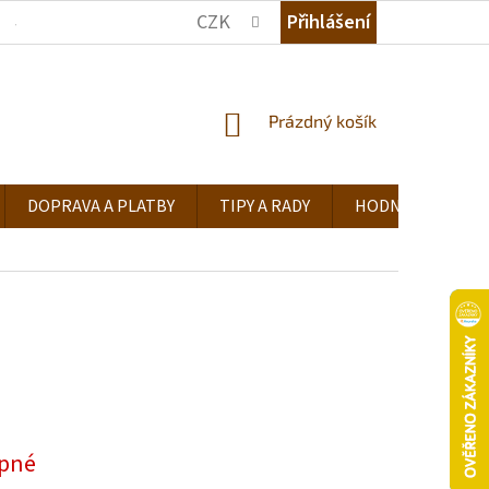
CZK
Přihlášení
JAK NAKUPOVAT
KDE NÁS NAJDETE
TIPY A RADY
NÁKUPNÍ
Prázdný košík
KOŠÍK
DOPRAVA A PLATBY
TIPY A RADY
HODNOCENÍ OB
pné