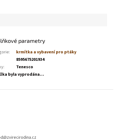
lňkové parametry
gorie
:
krmítka a vybavení pro ptáky
8595675201934
ky
:
Tenesco
žka byla vyprodána…
od
@
zvirecirodina.cz