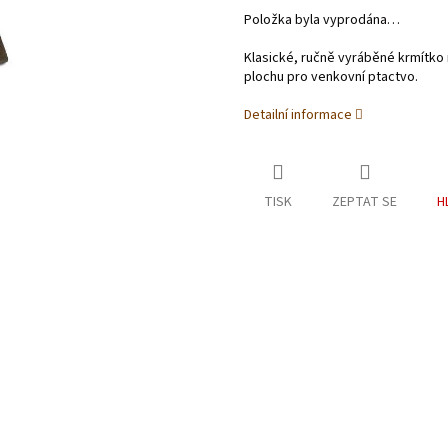
Položka byla vyprodána…
Klasické, ručně vyráběné krmítko 
plochu pro venkovní ptactvo.
Detailní informace
TISK
ZEPTAT SE
H