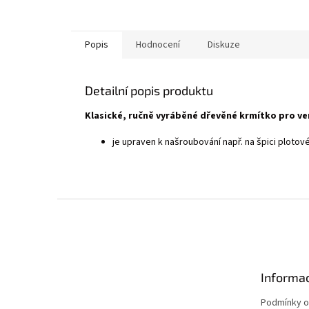
Popis
Hodnocení
Diskuze
Detailní popis produktu
Klasické, ručně vyráběné dřevěné krmítko pro ve
je upraven k našroubování např. na špici plotov
Z
á
p
a
t
Informac
í
Podmínky o