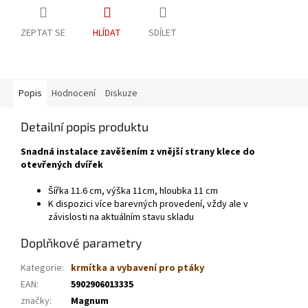
ZEPTAT SE
HLÍDAT
SDÍLET
Popis
Hodnocení
Diskuze
Detailní popis produktu
Snadná instalace zavěšením z vnější strany klece do
otevřených dvířek
Šířka 11.6 cm, výška 11cm, hloubka 11 cm
K dispozici více barevných provedení, vždy ale v
závislosti na aktuálním stavu skladu
Doplňkové parametry
Kategorie
:
krmítka a vybavení pro ptáky
EAN
:
5902906013335
značky
:
Magnum