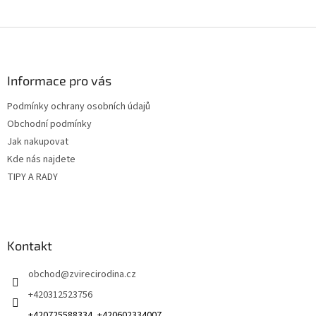
Z
á
p
a
Informace pro vás
t
Podmínky ochrany osobních údajů
í
Obchodní podmínky
Jak nakupovat
Kde nás najdete
TIPY A RADY
Kontakt
obchod
@
zvirecirodina.cz
+420312523756
+420725588334, +420602334007