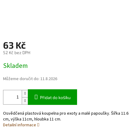
63 Kč
52 Kč bez DPH
Měrná
Skladem
cena:
Můžeme doručit do:
11.8.2026
Přidat do košíku
Osvědčená plastová koupelna pro exoty a malé papoušky. Šířka 11.6
cm, výška 11cm, hloubka 11 cm.
Detailní informace