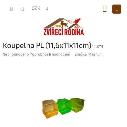
Přejít
NÁKUP
na
CZK
obsah
KOŠÍK
Koupelna PL (11,6x11x11cm)
11.074
Průměrné
Neohodnoceno
Podrobnosti hodnocení
Značka:
Magnum
hodnocení
produktu
je
0,0
z
5
hvězdiček.