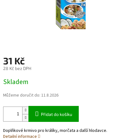
31 Kč
28 Kč bez DPH
Měrná
Skladem
cena:
Můžeme doručit do:
11.8.2026
Přidat do košíku
Doplňkové krmivo pro králíky, morčata a další hlodavce.
Detailní informace