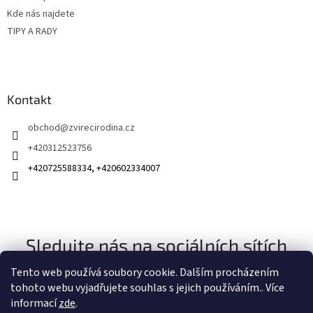
Kde nás najdete
TIPY A RADY
Kontakt
obchod
@
zvirecirodina.cz
+420312523756
+420725588334, +420602334007
Sledujte nás na sociálních sítích
Tento web používá soubory cookie. Dalším procházením
tohoto webu vyjadřujete souhlas s jejich používáním.. Více
informací
zde
.