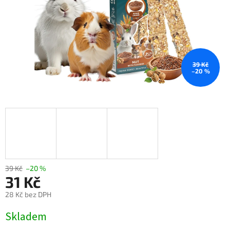
39 Kč
–20 %
39 Kč
–20 %
31 Kč
28 Kč bez DPH
Měrná
Skladem
cena: