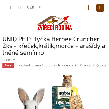
Přejít
NÁKUP
na
CZK
obsah
KOŠÍK
UNIQ PETS tyčka Herbee Cruncher
2ks - křeček,králík,morče - arašídy a
lněné semínko
HEC0002
Průměrné
Neohodnoceno
Podrobnosti hodnocení
Značka:
UNIQ pets
Akce
hodnocení
produktu
je
0,0
z
5
hvězdiček.