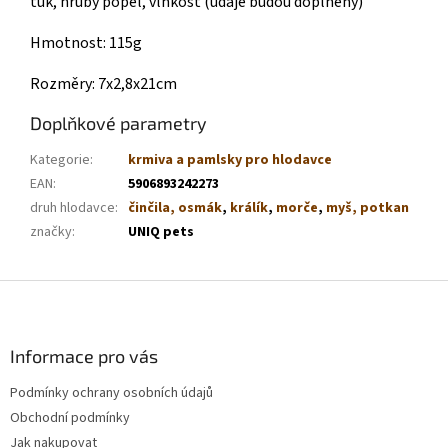
tuk, hrubý popel, vlhkost (údaje budou doplněny)
Hmotnost: 115g
Rozměry: 7x2,8x21cm
Doplňkové parametry
Kategorie
:
krmiva a pamlsky pro hlodavce
EAN
:
5906893242273
druh hlodavce
:
činčila, osmák
,
králík
,
morče
,
myš, potkan
značky
:
UNIQ pets
Z
á
p
a
Informace pro vás
t
Podmínky ochrany osobních údajů
í
Obchodní podmínky
Jak nakupovat