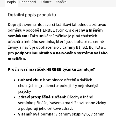
Popis
Hodnocení
Diskuze
Značka
Detailní popis produktu
Dopřejte svému hlodavci či králíkovi lahodnou a zdravou
odměnu v podobě HERBEE tyčinky
s ořechy a lněným
semínkem!
Tato unikátní tyčinka je plná chutných
ořechů a lněného semínka, které jsou bohaté na cenné
živiny, a navíc je obohacena o vitamíny B1, B2, B6, K3 a C
pro
podporu imunitního a nervového systému vašeho
mazlíčka.
Proč si váš mazlíček HERBEE tyčinku zamiluje?
Bohatá chuť:
Kombinace ořechů a dalších
chutných ingrediencí uspokojí i ty nejmlsnější
jazýčky.
Zdraví prospěšné složení:
Ořechy a lněné
semínko přinášejí vašemu mazlíčkovi cenné živiny
a podporují jeho celkové zdraví.
Vitamínová bomba:
Vitamíny skupiny B, vitamín