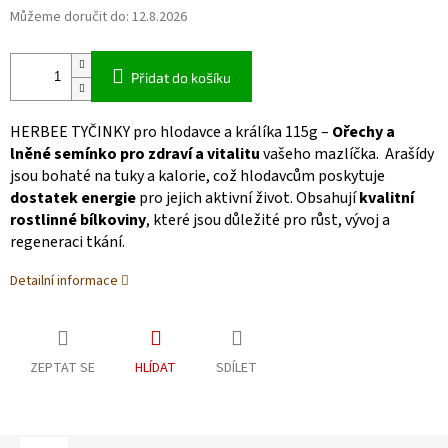
Můžeme doručit do:
12.8.2026
Přidat do košíku
HERBEE TYČINKY pro hlodavce a králíka 115g –
Ořechy a
lněné semínko pro zdraví a vitalitu
vašeho mazlíčka. Arašídy
jsou bohaté na tuky a kalorie, což hlodavcům poskytuje
dostatek energie
pro jejich aktivní život. Obsahují
kvalitní
rostlinné bílkoviny
, které jsou důležité pro růst, vývoj a
regeneraci tkání.
Detailní informace
ZEPTAT SE
HLÍDAT
SDÍLET