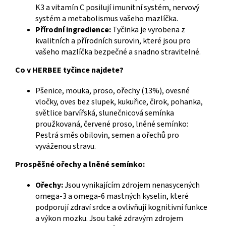
K3 a vitamín C posilují imunitní systém, nervový
systém a metabolismus vašeho mazlíčka.
Přírodní ingredience:
Tyčinka je vyrobena z
kvalitních a přírodních surovin, které jsou pro
vašeho mazlíčka bezpečné a snadno stravitelné.
Co v HERBEE tyčince najdete?
Pšenice, mouka, proso, ořechy (13%), ovesné
vločky, oves bez slupek, kukuřice, čirok, pohanka,
světlice barvířská, slunečnicová semínka
proužkovaná, červené proso, lněné semínko:
Pestrá směs obilovin, semen a ořechů pro
vyváženou stravu.
Prospěšné ořechy a lněné semínko:
Ořechy:
Jsou vynikajícím zdrojem nenasycených
omega-3 a omega-6 mastných kyselin, které
podporují zdraví srdce a ovlivňují kognitivní funkce
a výkon mozku. Jsou také zdravým zdrojem