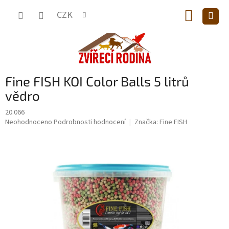
Přejít
NÁKUP
na
CZK
obsah
KOŠÍK
Fine FISH KOI Color Balls 5 litrů
vědro
20.066
Průměrné
Neohodnoceno
Podrobnosti hodnocení
Značka:
Fine FISH
hodnocení
produktu
je
0,0
z
5
hvězdiček.