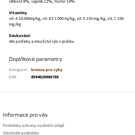
vlhkost 8%, vápník 12%, fosfor 10%
Vitamíny.
vit. A 10.000mj/kg, vit. D3 1.000 mj/kg, vit. E 130 mg/kg, vit. C 100
mg/kg
Dávkování:
dle potřeby a množství ryb v jezírku
Doplňkové parametry
Kategorie
:
krmiva pro ryby
EAN
:
8594028986788
Z
á
p
a
Informace pro vás
t
Podmínky ochrany osobních údajů
í
Obchodní podmínky