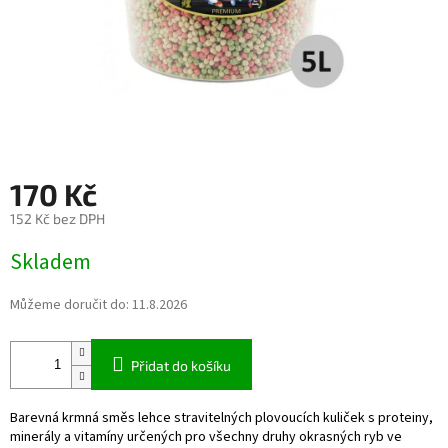
170 Kč
152 Kč bez DPH
Měrná
Skladem
cena:
Můžeme doručit do:
11.8.2026
Přidat do košíku
Barevná krmná směs lehce stravitelných plovoucích kuliček s proteiny,
minerály a vitamíny určených pro všechny druhy okrasných ryb ve