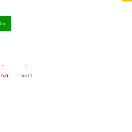
íku
LÍDAT
SDÍLET