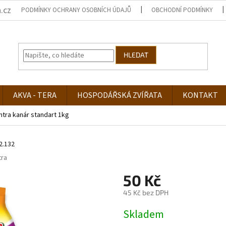
.cz
PODMÍNKY OCHRANY OSOBNÍCH ÚDAJŮ
OBCHODNÍ PODMÍNKY
HLEDAT
AKVA - TERA
HOSPODÁŘSKÁ ZVÍŘATA
KONTAKT
ntra kanár standart 1kg
2.132
tra
50 Kč
45 Kč bez DPH
Měrná
Skladem
cena: