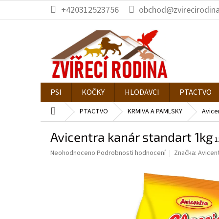
Přejít
+420312523756
obchod@zvirecirodina
na
obsah
PSI
KOČKY
HLODAVCI
PTACTVO
Domů
PTACTVO
KRMIVA A PAMLSKY
Avice
Avicentra kanár standart 1kg
1
Průměrné
Neohodnoceno
Podrobnosti hodnocení
Značka:
Avicen
hodnocení
produktu
je
0,0
z
5
hvězdiček.