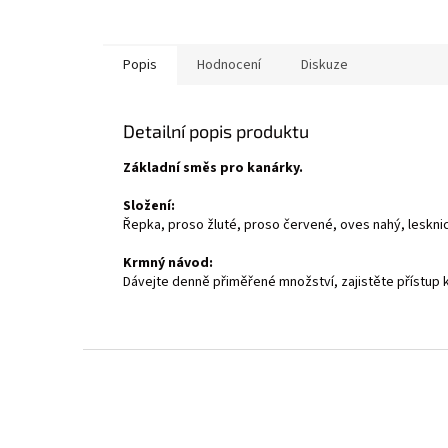
Popis
Hodnocení
Diskuze
Detailní popis produktu
Základní směs pro kanárky.
Složení:
Řepka, proso žluté, proso červené, oves nahý, leskni
Krmný návod:
Dávejte denně přiměřené množství, zajistěte přístup 
Z
á
p
a
t