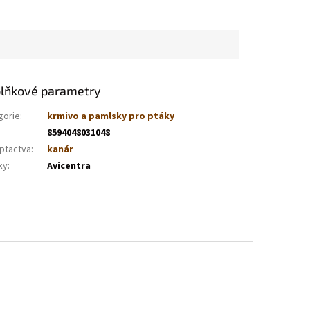
lňkové parametry
gorie
:
krmivo a pamlsky pro ptáky
8594048031048
 ptactva
:
kanár
ky
:
Avicentra