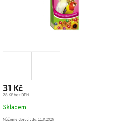
31 Kč
28 Kč bez DPH
Měrná
Skladem
cena:
Můžeme doručit do:
11.8.2026