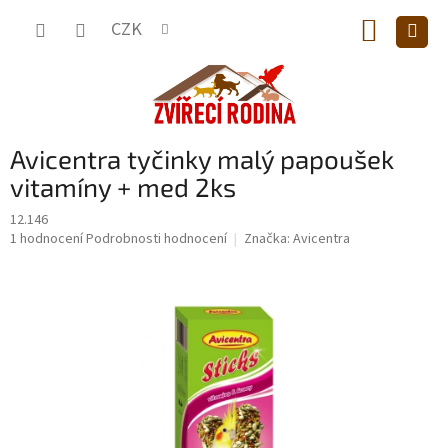
Přejít
NÁKUP
na
CZK
obsah
KOŠÍK
Avicentra tyčinky malý papoušek
vitamíny + med 2ks
12.146
Průměrné
1 hodnocení
Podrobnosti hodnocení
Značka:
Avicentra
hodnocení
produktu
je
1,0
z
5
hvězdiček.