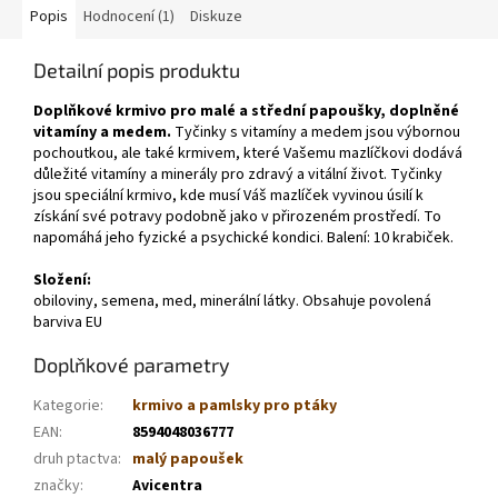
Popis
Hodnocení (1)
Diskuze
Detailní popis produktu
Doplňkové krmivo pro malé a střední papoušky, doplněné
vitamíny a medem.
Tyčinky s vitamíny a medem jsou výbornou
pochoutkou, ale také krmivem, které Vašemu mazlíčkovi dodává
důležité vitamíny a minerály pro zdravý a vitální život. Tyčinky
jsou speciální krmivo, kde musí Váš mazlíček vyvinou úsilí k
získání své potravy podobně jako v přirozeném prostředí. To
napomáhá jeho fyzické a psychické kondici. Balení: 10 krabiček.
Složení:
obiloviny, semena, med, minerální látky. Obsahuje povolená
barviva EU
Doplňkové parametry
Kategorie
:
krmivo a pamlsky pro ptáky
EAN
:
8594048036777
druh ptactva
:
malý papoušek
značky
:
Avicentra