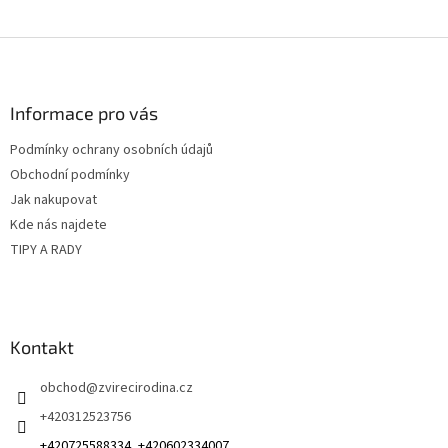
Z
á
p
a
Informace pro vás
t
Podmínky ochrany osobních údajů
í
Obchodní podmínky
Jak nakupovat
Kde nás najdete
TIPY A RADY
Kontakt
obchod
@
zvirecirodina.cz
+420312523756
+420725588334, +420602334007