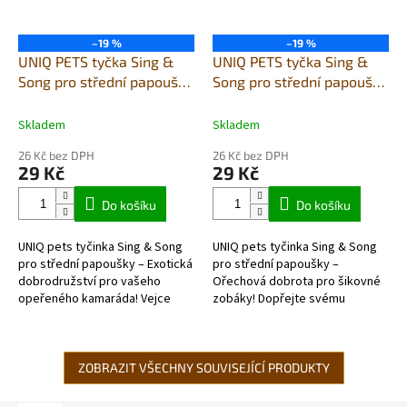
–19 %
–19 %
UNIQ PETS tyčka Sing &
UNIQ PETS tyčka Sing &
Song pro střední papoušky
Song pro střední papoušky
- 2v1 vejce + tropické
s arašídy
ovoce
Skladem
Skladem
26 Kč bez DPH
26 Kč bez DPH
29 Kč
29 Kč
Do košíku
Do košíku
UNIQ pets tyčinka Sing & Song
UNIQ pets tyčinka Sing & Song
pro střední papoušky – Exotická
pro střední papoušky –
dobrodružství pro vašeho
Ořechová dobrota pro šikovné
opeřeného kamaráda! Vejce
zobáky! Dopřejte svému
představují pro papoušky
opeřenému kamarádovi
výživovou bombu, která jim...
nezapomenutelný zážitek s naší
novou...
ZOBRAZIT VŠECHNY SOUVISEJÍCÍ PRODUKTY