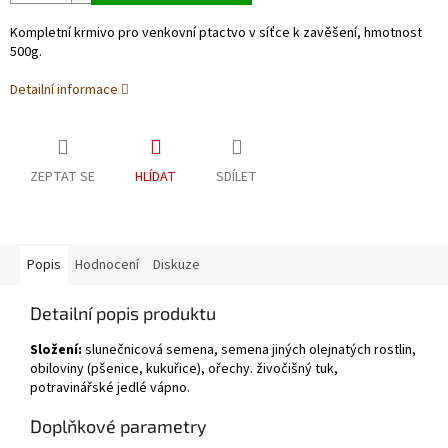
Kompletní krmivo pro venkovní ptactvo v síťce k zavěšení, hmotnost
500g.
Detailní informace
ZEPTAT SE
HLÍDAT
SDÍLET
Popis
Hodnocení
Diskuze
Detailní popis produktu
Složení:
slunečnicová semena, semena jiných olejnatých rostlin,
obiloviny (pšenice, kukuřice), ořechy.
živočišný tuk,
potravinářské jedlé vápno.
Doplňkové parametry