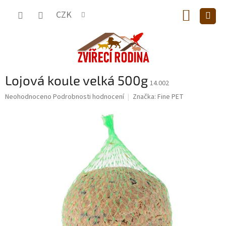
Přejít
NÁKUP
na
CZK
obsah
KOŠÍK
Lojová koule velká 500g
14.002
Průměrné
Neohodnoceno
Podrobnosti hodnocení
Značka:
Fine PET
hodnocení
produktu
je
0,0
z
5
hvězdiček.