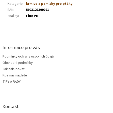
Kategorie
:
krmivo a pamlsky pro ptáky
EAN
:
5903126390091
značky
:
Fine PET
Z
á
p
a
Informace pro vás
t
Podmínky ochrany osobních údajů
í
Obchodní podmínky
Jak nakupovat
Kde nás najdete
TIPY A RADY
Kontakt