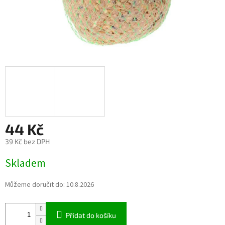
44 Kč
39 Kč bez DPH
Měrná
Skladem
cena:
Můžeme doručit do:
10.8.2026
Přidat do košíku