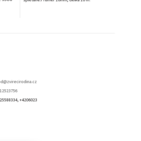
splétané.Průměr 10mm, délka 10 m.
od
@
zvirecirodina.cz
12523756
25588334, +4206023