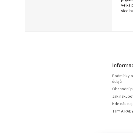
velká 
více b
Z
á
p
a
t
Informac
í
Podmínky o
údajů
Obchodní 
Jak nakupo
Kde nás na
TIPY A RAD