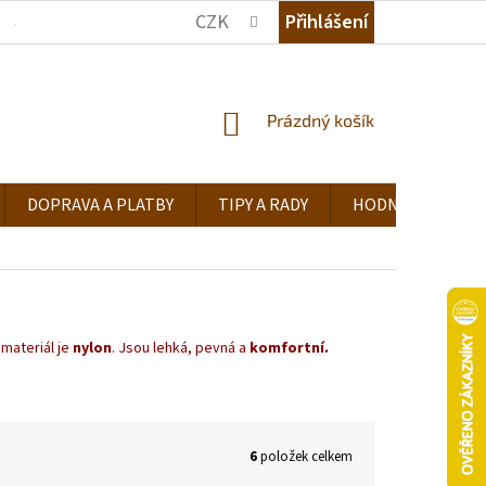
CZK
Přihlášení
JAK NAKUPOVAT
KDE NÁS NAJDETE
TIPY A RADY
NÁKUPNÍ
Prázdný košík
KOŠÍK
DOPRAVA A PLATBY
TIPY A RADY
HODNOCENÍ OB
materiál je
nylon
. Jsou lehká, pevná a
komfortní.
6
položek celkem