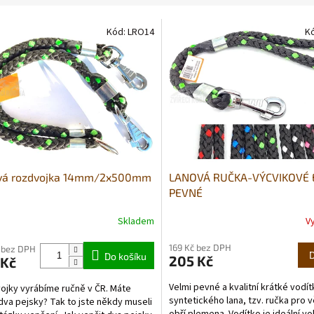
Kód:
LRO14
K
vá rozdvojka 14mm/2x500mm
LANOVÁ RUČKA-VÝCVIKOVÉ 
PEVNÉ
Skladem
V
Průměrné
hodnocení
169 Kč bez DPH
produktu
 bez DPH
Do košíku
205 Kč
 Kč
je
5,0
Velmi pevné a kvalitní krátké vodí
jky vyrábíme ručně v ČR. Máte
z
syntetického lana, tzv. ručka pro v
va pejsky? Tak to jste někdy museli
5