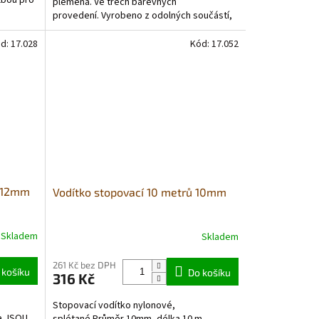
olbou pro
plemena. Ve třech barevných
hvězdiček.
provedení. Vyrobeno z odolných součástí,
které zajišťují dlouhodobou...
d:
17.028
Kód:
17.052
é 12mm
Vodítko stopovací 10 metrů 10mm
Skladem
Skladem
261 Kč bez DPH
 košíku
Do košíku
316 Kč
Stopovací vodítko nylonové,
e JSOU