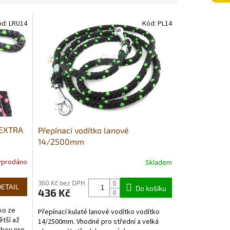
ód:
LRU14
Kód:
PL14
EXTRA
Přepínací vodítko lanové
14/2500mm
yprodáno
Skladem
Průměrné
hodnocení
produktu
360 Kč bez DPH
DETAIL
Do košíku
436 Kč
je
5,0
tko ze
Přepínací kulaté lanové vodítko vodítko
z
ětší až
14/2500mm. Vhodné pro střední a velká
5