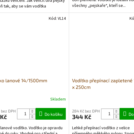
obří plemena. Vodítko je ideální v
otázku venčení. Jak venčit dva pejsky
hvězdiček.
všechny „pejskaře“, kteří se...
ň tak, aby se vám vodítka
kovala. Máme pro...
Kód:
VL14
Kó
tko lanové 14/1500mm
Vodítko přepínací zapleten
x 250cm
Skladem
 bez DPH
284 Kč bez DPH
Do košíku
Do
 Kč
344 Kč
lanové vodítko. Vodítko je opravdu
Lehké přepínací vodítko z velice
né do ruky. Vhodné pro střední a
příjemného měkkého nylonu. Spoj