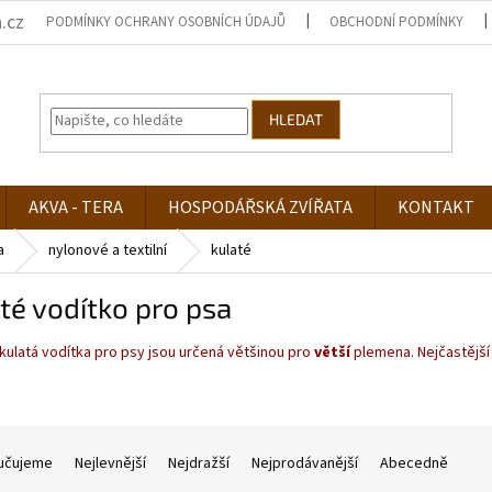
.cz
PODMÍNKY OCHRANY OSOBNÍCH ÚDAJŮ
OBCHODNÍ PODMÍNKY
HLEDAT
AKVA - TERA
HOSPODÁŘSKÁ ZVÍŘATA
KONTAKT
a
nylonové a textilní
kulaté
té vodítko pro psa
kulatá vodítka pro psy jsou určená většinou pro
větší
plemena. Nejčastější 
učujeme
Nejlevnější
Nejdražší
Nejprodávanější
Abecedně