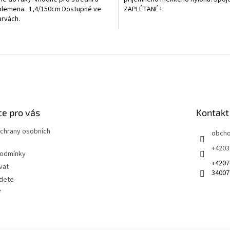
plemena. 1,4/150cm Dostupné ve
ZAPLÉTANÉ !
arvách.
O
v
l
á
d
a
c
í
e pro vás
Kontakt
p
r
chrany osobních
obch
v
+4203
k
podmínky
y
+4207
vat
v
34007
ý
jdete
p
Y
i
s
u