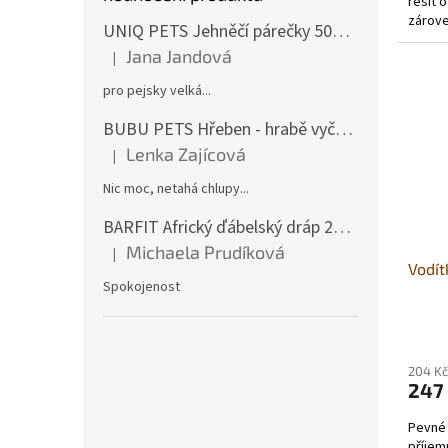
řešit 
zárove
UNIQ PETS Jehněčí párečky 500g (měkké)
nezasu
Jana Jandová
|
Hodnocení produktu je 5 z 5 hvězdiček.
pro pejsky velká...
BUBU PETS Hřeben - hrabě vyčesávací dvouřadé modré 11x15cm
Lenka Zajícová
|
Hodnocení produktu je 1 z 5 hvězdiček.
Nic moc, netahá chlupy...
BARFIT Africký ďábelský dráp 250g
Michaela Prudíková
|
Hodnocení produktu je 5 z 5 hvězdiček.
Vodí
Spokojenost
204 Kč
247
Pevné 
příjem