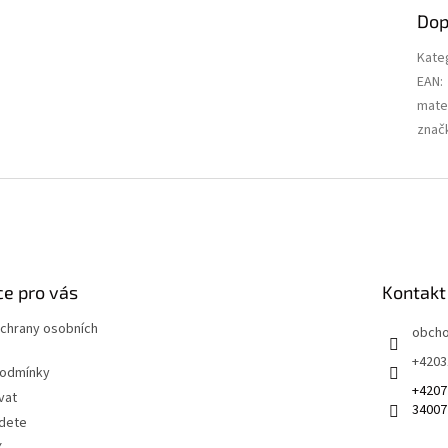
Dop
Kate
EAN
:
mater
znač
e pro vás
Kontakt
chrany osobních
obch
+4203
podmínky
+4207
vat
34007
jdete