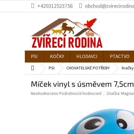
Přejít
+420312523756
obchod@zvirecirodina
na
obsah
PSI
KOČKY
HLODAVCI
PTACTVO
Domů
PSI
CHOVATELSKÉ POTŘEBY
hračky
Míček vinyl s úsměvem 7,5cm
Průměrné
Neohodnoceno
Podrobnosti hodnocení
Značka:
Magnu
hodnocení
produktu
je
0,0
z
5
hvězdiček.