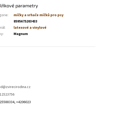
lňkové parametry
gorie
:
míčky a vrhače míčků pro psy
8595675203433
iál
:
latexové a vinylové
ky
:
Magnum
od
@
zvirecirodina.cz
12523756
25588334, +4206023