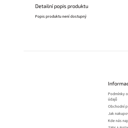
Detailní popis produktu
Popis produktu není dostupný
Z
á
p
a
t
Informac
í
Podmínky o
údajů
Obchodní 
Jak nakupo
Kde nás na