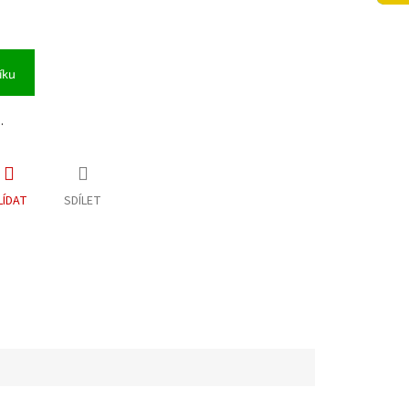
íku
.
LÍDAT
SDÍLET