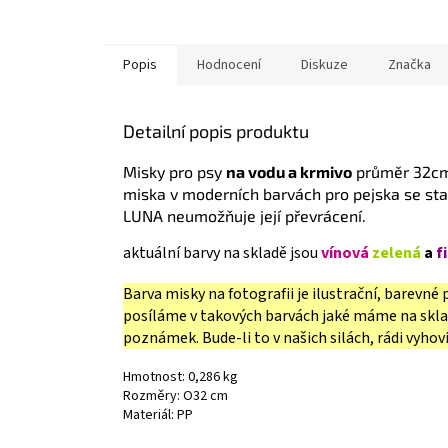
Popis
Hodnocení
Diskuze
Značka
Detailní popis produktu
Misky pro psy
na vodu a krmivo
průměr 32c
miska v moderních barvách pro pejska se st
LUNA neumožňuje její převrácení.
aktuální barvy na skladě jsou
vínová
zelená
a
f
Barva misky na fotografii je ilustrační, barevn
posíláme v takových barvách jaké máme na sklad
poznámek. Bude-li to v našich silách, rádi vyhov
Hmotnost: 0,286 kg
Rozměry: O32 cm
Materiál: PP