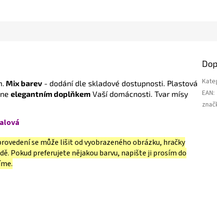
Dop
Kate
m.
Mix barev
- dodání dle skladové dostupnosti. Plastová
EAN
:
ane
elegantním doplňkem
Vaší domácnosti. Tvar mísy
znač
ialová
é provedení se může lišit od vyobrazeného obrázku, hračky
ě. Pokud preferujete nějakou barvu, napište ji prosím do
íme.