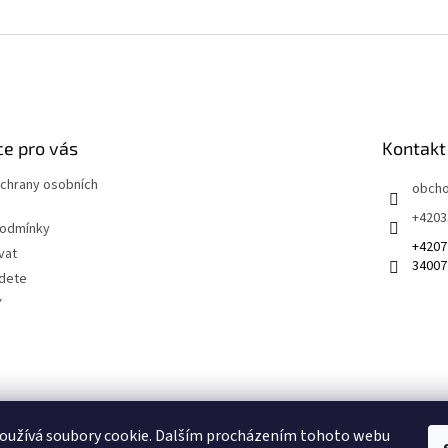
e pro vás
Kontakt
chrany osobních
obch
+4203
podmínky
+4207
vat
34007
jdete
Y
 na sociálních sítích
oužívá soubory cookie. Dalším procházením tohoto webu