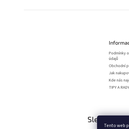
Z
á
p
a
t
Informac
í
Podmínky o
údajů
Obchodní 
Jak nakupo
Kde nás na
TIPY A RAD
Sledujte nás
Tento web p