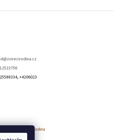
od
@
zvirecirodina.cz
12523756
25588334, +4206023