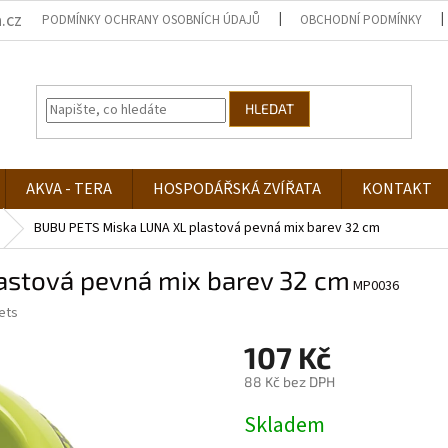
.cz
PODMÍNKY OCHRANY OSOBNÍCH ÚDAJŮ
OBCHODNÍ PODMÍNKY
HLEDAT
AKVA - TERA
HOSPODÁŘSKÁ ZVÍŘATA
KONTAKT
BUBU PETS Miska LUNA XL plastová pevná mix barev 32 cm
astová pevná mix barev 32 cm
MP0036
ets
107 Kč
88 Kč bez DPH
Měrná
Skladem
cena: