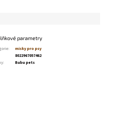
lňkové parametry
gorie
:
misky pro psy
8022967057462
ky
:
Bubu pets