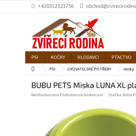
Přejít
+420312523756
obchod@zvirecirodina
na
obsah
PSI
KOČKY
HLODAVCI
PTACTVO
Domů
PSI
CHOVATELSKÉ POTŘEBY
misky
BUBU PETS Miska LUNA XL pl
Průměrné
Neohodnoceno
Podrobnosti hodnocení
Značka:
Bubu P
hodnocení
produktu
je
0,0
z
5
hvězdiček.