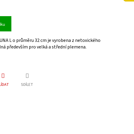
íku
LUNA L o průměru 32 cm je vyrobena z netoxického
ná především pro velká a střední plemena.
LÍDAT
SDÍLET