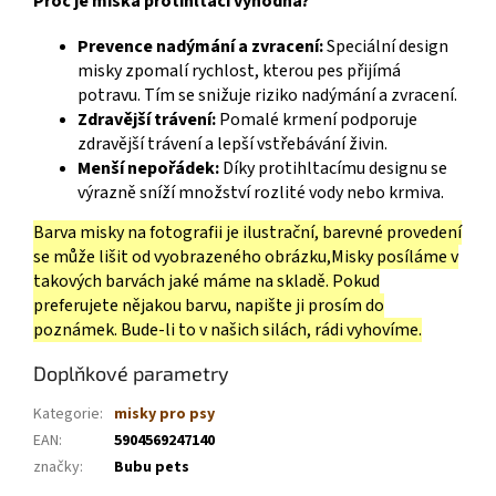
Proč je miska protihltací výhodná?
Prevence nadýmání a zvracení:
Speciální design
misky zpomalí rychlost, kterou pes přijímá
potravu. Tím se snižuje riziko nadýmání a zvracení.
Zdravější trávení:
Pomalé krmení podporuje
zdravější trávení a lepší vstřebávání živin.
Menší nepořádek:
Díky protihltacímu designu se
výrazně sníží množství rozlité vody nebo krmiva.
Barva misky na fotografii je ilustrační, barevné provedení
se může lišit od vyobrazeného obrázku,Misky posíláme v
takových barvách jaké máme na skladě. Pokud
preferujete nějakou barvu, napište ji prosím do
poznámek. Bude-li to v našich silách, rádi vyhovíme.
Doplňkové parametry
Kategorie
:
misky pro psy
EAN
:
5904569247140
značky
:
Bubu pets