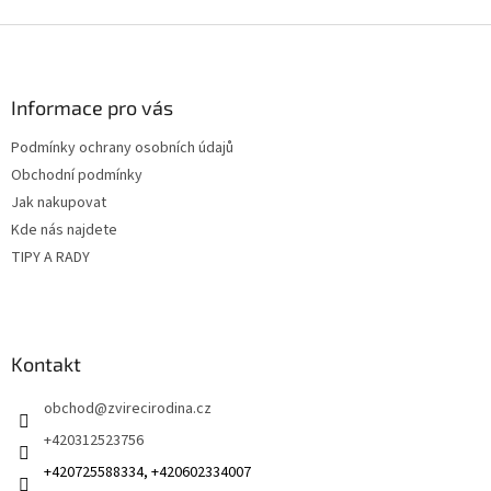
Z
á
p
a
Informace pro vás
t
Podmínky ochrany osobních údajů
í
Obchodní podmínky
Jak nakupovat
Kde nás najdete
TIPY A RADY
Kontakt
obchod
@
zvirecirodina.cz
+420312523756
+420725588334, +420602334007