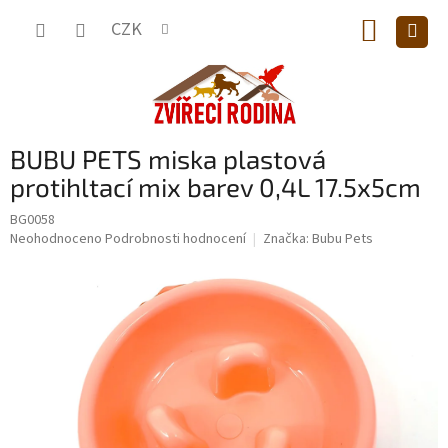
Přejít
NÁKUP
na
CZK
obsah
KOŠÍK
BUBU PETS miska plastová
protihltací mix barev 0,4L 17.5x5cm
BG0058
Průměrné
Neohodnoceno
Podrobnosti hodnocení
Značka:
Bubu Pets
hodnocení
produktu
je
0,0
z
5
hvězdiček.