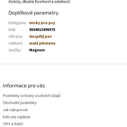
čistoty, dlouhá životnost a odolnost.
Doplňkové parametry
Kategorie
:
misky pro psy
EAN
:
8594013896979
věk psa
:
dospělý pes
velikost
:
malá plemena
značky
:
Magnum
Z
á
p
a
Informace pro vás
t
Podmínky ochrany osobních údajů
í
Obchodní podmínky
Jak nakupovat
Kde nás najdete
TIPY A RADY