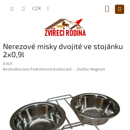
Přejít
NÁKUP
na
CZK
obsah
KOŠÍK
Nerezové misky dvojité ve stojánku
2x0,9l
8.019
Průměrné
Neohodnoceno
Podrobnosti hodnocení
Značka:
Magnum
hodnocení
produktu
je
0,0
z
5
hvězdiček.