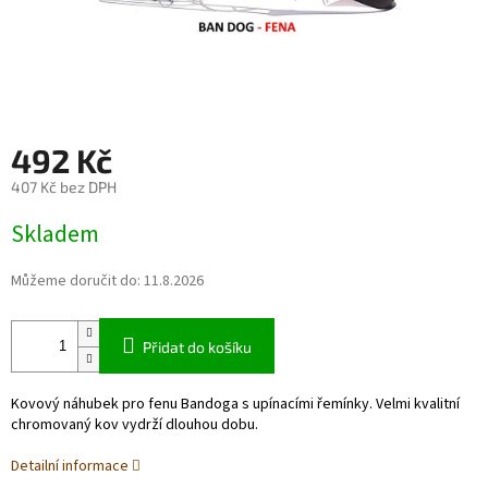
492 Kč
407 Kč bez DPH
Měrná
Skladem
cena:
Můžeme doručit do:
11.8.2026
Přidat do košíku
Kovový náhubek pro fenu Bandoga s upínacími řemínky. Velmi kvalitní
chromovaný kov vydrží dlouhou dobu.
Detailní informace