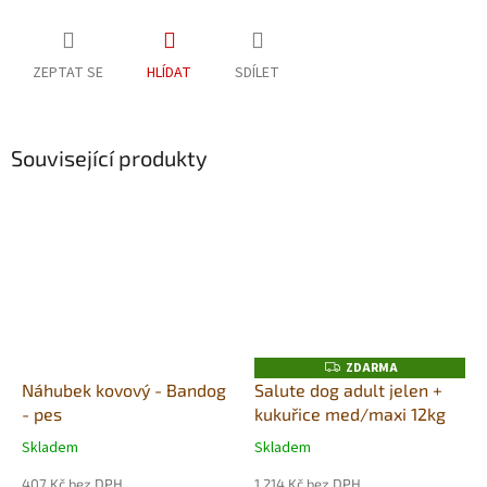
ZEPTAT SE
HLÍDAT
SDÍLET
Související produkty
ZDARMA
Z
D
Náhubek kovový - Bandog
Salute dog adult jelen +
A
- pes
kukuřice med/maxi 12kg
R
M
A
Skladem
Skladem
Průměrné
Průměrné
hodnocení
hodnocení
407 Kč bez DPH
1 214 Kč bez DPH