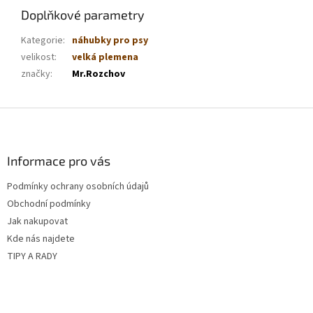
Doplňkové parametry
Kategorie
:
náhubky pro psy
velikost
:
velká plemena
značky
:
Mr.Rozchov
Z
á
p
a
Informace pro vás
t
Podmínky ochrany osobních údajů
í
Obchodní podmínky
Jak nakupovat
Kde nás najdete
TIPY A RADY