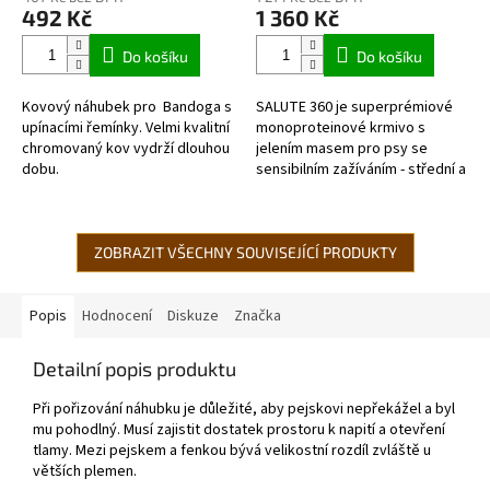
produktu
produktu
492 Kč
1 360 Kč
je
je
5,0
5,0
Do košíku
Do košíku
z
z
5
5
Kovový náhubek pro Bandoga s
SALUTE 360 je superprémiové
hvězdiček.
hvězdiček.
upínacími řemínky. Velmi kvalitní
monoproteinové krmivo s
chromovaný kov vydrží dlouhou
jelením masem pro psy se
dobu.
sensibilním zažíváním - střední a
velká plemena. Je výjimečné
použitím jediného zdroje
živočišných...
ZOBRAZIT VŠECHNY SOUVISEJÍCÍ PRODUKTY
Popis
Hodnocení
Diskuze
Značka
Detailní popis produktu
Při pořizování náhubku je důležité, aby pejskovi nepřekážel a byl
mu pohodlný. Musí zajistit dostatek prostoru k napití a otevření
tlamy. Mezi pejskem a fenkou bývá velikostní rozdíl zvláště u
větších plemen.