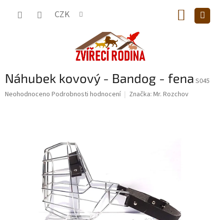
Přejít
NÁKUP
na
CZK
obsah
KOŠÍK
Náhubek kovový - Bandog - fena
S045
Průměrné
Neohodnoceno
Podrobnosti hodnocení
Značka:
Mr. Rozchov
hodnocení
produktu
je
0,0
z
5
hvězdiček.