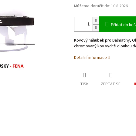
Můžeme doručit do:
10.8.2026
Přidat do koš
Kovový náhubek pro Dalmatiny, Oha
chromovaný kov vydrží dlouhou d
Detailní informace
TISK
ZEPTAT SE
H