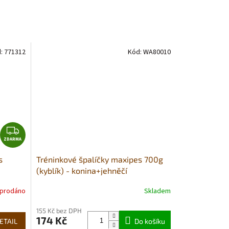
:
771312
Kód:
WA80010
Z
ZDARMA
D
A
s
Tréninkové špalíčky maxipes 700g
R
(kyblík) - konina+jehněčí
M
A
prodáno
Skladem
Průměrné
hodnocení
155 Kč bez DPH
produktu
174 Kč
ETAIL
je
Do košíku