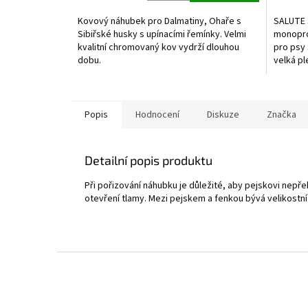
5,0
z
Kovový náhubek pro Dalmatiny, Ohaře s
SALUTE 
5
Sibiřské husky s upínacími řemínky. Velmi
monopro
hvězdič
kvalitní chromovaný kov vydrží dlouhou
pro psy 
dobu.
velká p
jediného
Popis
Hodnocení
Diskuze
Značka
Detailní popis produktu
Při pořizování náhubku je důležité, aby pejskovi nepřek
otevření tlamy. Mezi pejskem a fenkou bývá velikostní 
Z
á
p
a