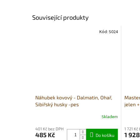
Související produkty
Kód:
S024
Náhubek kovový - Dalmatin, Ohař,
Master
Sibiřský husky -pes
jelen 
Skladem
Průměr
hodnoce
401 Kč bez DPH
1 721 Kč
produkt
485 Kč
1 928
Do košíku
je