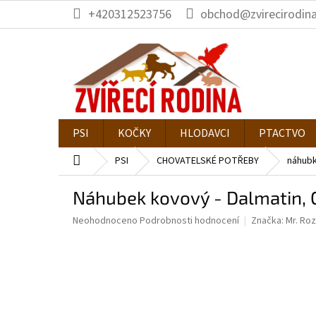
Přejít
+420312523756
obchod@zvirecirodina
na
obsah
PSI
KOČKY
HLODAVCI
PTACTVO
Domů
PSI
CHOVATELSKÉ POTŘEBY
náhub
Náhubek kovový - Dalmatin, O
Průměrné
Neohodnoceno
Podrobnosti hodnocení
Značka:
Mr. Ro
hodnocení
produktu
je
0,0
z
5
hvězdiček.