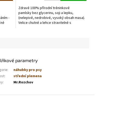
5,0
z
Zdravé 100% přírodní tréninkové
5
pamlsky bez glycerinu, soji a lepku,
hvězdiček.
áním -
(nelepivé, nedrobivé, vysoký obsah masa).
čné
Velice chutné a lehce stravitelné s
...
čekankou a oleji.
lňkové parametry
gorie
:
náhubky pro psy
ost
:
střední plemena
ky
:
Mr.Rozchov