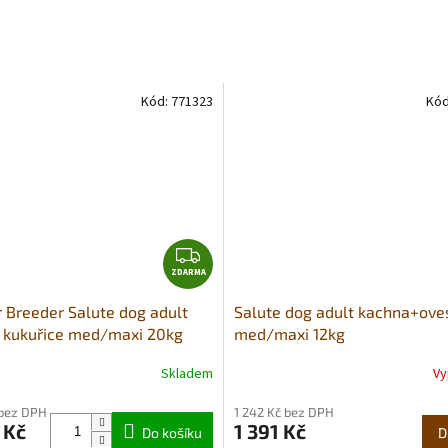
Kód:
771323
Kód
Z
ZDARMA
D
A
 Breeder Salute dog adult
Salute dog adult kachna+ove
R
+ kukuřice med/maxi 20kg
med­/maxi 12kg
M
A
Skladem
Vy
né
Průměrné
ní
hodnocení
 bez DPH
1 242 Kč bez DPH
u
produktu
 Kč
1 391 Kč
Do košíku
je
D