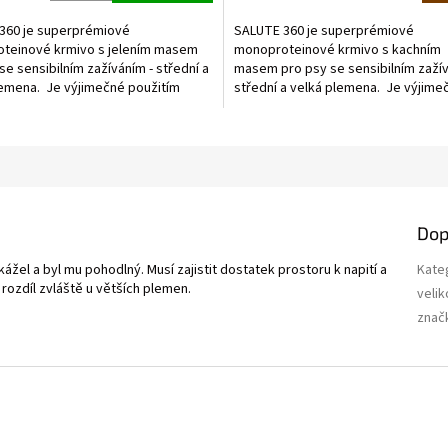
5,0
z
360 je superprémiové
SALUTE 360 je superprémiové
5
teinové krmivo s jelením masem
monoproteinové krmivo s kachním
ek.
hvězdiček.
se sensibilním zažíváním - střední a
masem pro psy se sensibilním zažív
lemena. Je výjimečné použitím
střední a velká plemena. Je výjime
 zdroje živočišných...
použitím jediného zdroje živočišných
Dop
ážel a byl mu pohodlný. Musí zajistit dostatek prostoru k napití a
Kate
rozdíl zvláště u větších plemen.
velik
znač