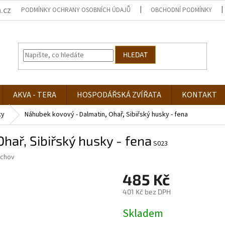
.cz
PODMÍNKY OCHRANY OSOBNÍCH ÚDAJŮ
OBCHODNÍ PODMÍNKY
HLEDAT
AKVA - TERA
HOSPODÁŘSKÁ ZVÍŘATA
KONTAKT
ky
Náhubek kovový - Dalmatin, Ohař, Sibiřský husky - fena
hař, Sibiřský husky - fena
S023
zchov
485 Kč
401 Kč bez DPH
Měrná
Skladem
cena: