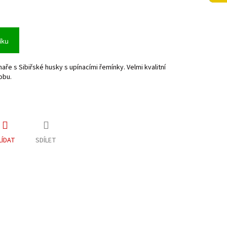
íku
ře s Sibiřské husky s upínacími řemínky. Velmi kvalitní
obu.
LÍDAT
SDÍLET