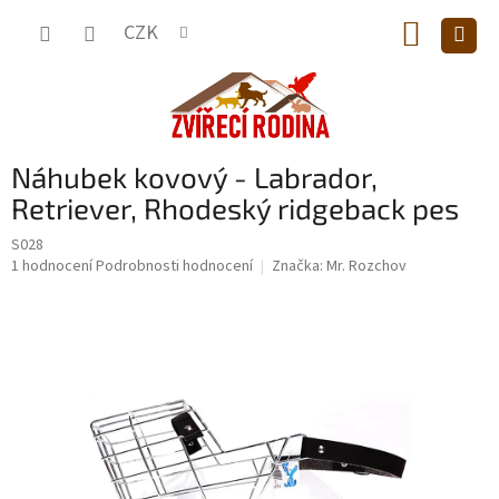
Přejít
NÁKUP
na
CZK
obsah
KOŠÍK
Náhubek kovový - Labrador,
Retriever, Rhodeský ridgeback pes
S028
Průměrné
1 hodnocení
Podrobnosti hodnocení
Značka:
Mr. Rozchov
hodnocení
produktu
je
5,0
z
5
hvězdiček.