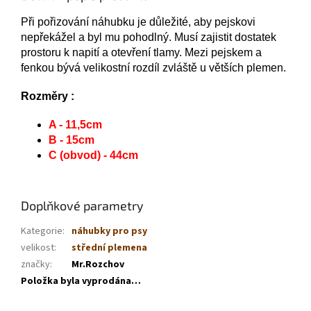
Při pořizování náhubku je důležité, aby pejskovi
nepřekážel a byl mu pohodlný. Musí zajistit dostatek
prostoru k napití a otevření tlamy. Mezi pejskem a
fenkou bývá velikostní rozdíl zvláště u větších plemen.
Rozměry :
A - 11,5cm
B - 15cm
C (obvod) - 44cm
Doplňkové parametry
Kategorie
:
náhubky pro psy
velikost
:
střední plemena
značky
:
Mr.Rozchov
Položka byla vyprodána…