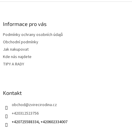
Z
á
p
a
Informace pro vás
t
Podmínky ochrany osobních údajů
í
Obchodní podmínky
Jak nakupovat
Kde nás najdete
TIPY A RADY
Kontakt
obchod
@
zvirecirodina.cz
+420312523756
+420725588334, +420602334007