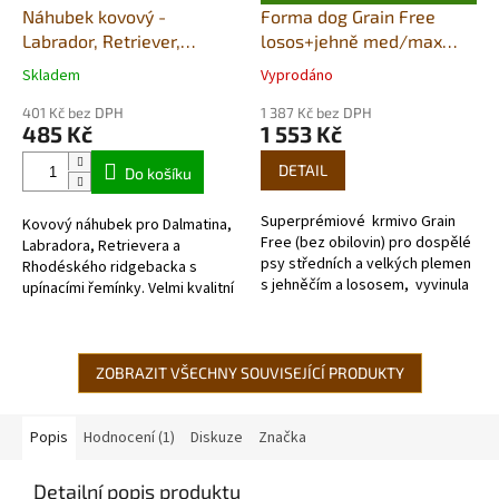
D
Náhubek kovový -
Forma dog Grain Free
A
Labrador, Retriever,
losos+jehně med/max
R
M
Rhodeský ridgeback - fena
12kg
A
Skladem
Vyprodáno
Průměrné
Průměrné
hodnocení
hodnocení
401 Kč bez DPH
1 387 Kč bez DPH
produktu
produktu
485 Kč
1 553 Kč
je
je
5,0
5,0
DETAIL
Do košíku
z
z
5
5
Superprémiové krmivo Grain
Kovový náhubek pro Dalmatina,
hvězdiček.
hvězdiček.
Free (bez obilovin) pro dospělé
Labradora, Retrievera a
psy středních a velkých plemen
Rhodéského ridgebacka s
s jehněčím a lososem, vyvinula
upínacími řemínky. Velmi kvalitní
na základě výživových
chromovaný kov vydrží dlouhou
požadavků...
dobu.
ZOBRAZIT VŠECHNY SOUVISEJÍCÍ PRODUKTY
Popis
Hodnocení (1)
Diskuze
Značka
Detailní popis produktu