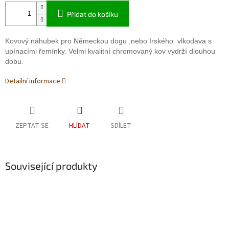
Přidat do košíku
Kovový náhubek pro Německou dogu ,nebo Irského vlkodava s
upínacími řemínky. Velmi kvalitní chromovaný kov vydrží dlouhou
dobu.
Detailní informace
ZEPTAT SE
HLÍDAT
SDÍLET
Související produkty