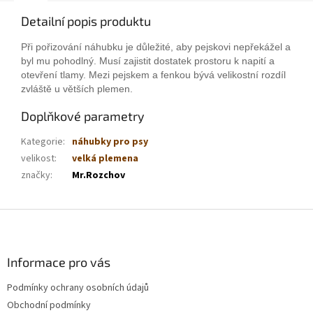
Detailní popis produktu
Při pořizování náhubku je důležité, aby pejskovi nepřekážel a
byl mu pohodlný. Musí zajistit dostatek prostoru k napití a
otevření tlamy. Mezi pejskem a fenkou bývá velikostní rozdíl
zvláště u větších plemen.
Doplňkové parametry
Kategorie
:
náhubky pro psy
velikost
:
velká plemena
značky
:
Mr.Rozchov
Z
á
p
a
Informace pro vás
t
Podmínky ochrany osobních údajů
í
Obchodní podmínky