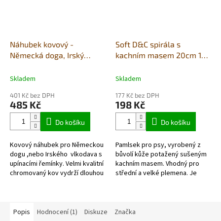
Náhubek kovový -
Soft D&C spirála s
Německá doga, Irský
kachním masem 20cm 1ks
vlkodav - fena
(cena za celé bal.10ks)
Skladem
Skladem
401 Kč bez DPH
177 Kč bez DPH
485 Kč
198 Kč
Do košíku
Do košíku
Kovový náhubek pro Německou
Pamlsek pro psy, vyrobený z
dogu ,nebo Irského vlkodava s
bůvolí kůže potažený sušeným
upínacími řemínky. Velmi kvalitní
kachním masem. Vhodný pro
chromovaný kov vydrží dlouhou
střední a velké plemena. Je
dobu.
tvrdší, nutí pejsky kousat tím
prospívá zubům a dásním.
Popis
Hodnocení (1)
Diskuze
Značka