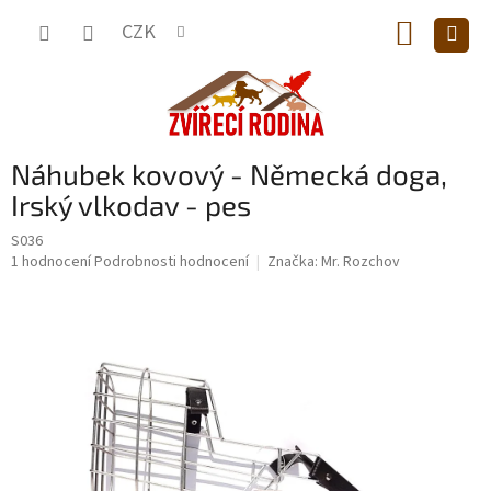
Přejít
NÁKUP
na
CZK
obsah
KOŠÍK
Náhubek kovový - Německá doga,
Irský vlkodav - pes
S036
Průměrné
1 hodnocení
Podrobnosti hodnocení
Značka:
Mr. Rozchov
hodnocení
produktu
je
5,0
z
5
hvězdiček.