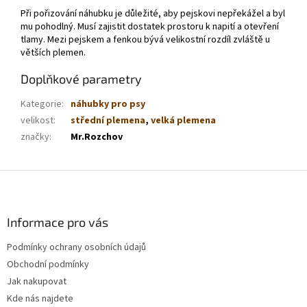
Při pořizování náhubku je důležité, aby pejskovi nepřekážel a byl
mu pohodlný. Musí zajistit dostatek prostoru k napití a otevření
tlamy. Mezi pejskem a fenkou bývá velikostní rozdíl zvláště u
větších plemen.
Doplňkové parametry
Kategorie
:
náhubky pro psy
velikost
:
střední plemena
,
velká plemena
značky
:
Mr.Rozchov
Z
á
p
a
Informace pro vás
t
Podmínky ochrany osobních údajů
í
Obchodní podmínky
Jak nakupovat
Kde nás najdete