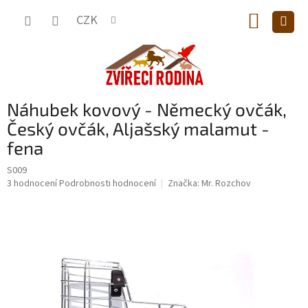
Přejít
NÁKUP
na
CZK
obsah
KOŠÍK
Náhubek kovový - Německý ovčák,
Český ovčák, Aljašský malamut -
fena
S009
Průměrné
3 hodnocení
Podrobnosti hodnocení
Značka:
Mr. Rozchov
hodnocení
produktu
je
4,7
z
5
hvězdiček.