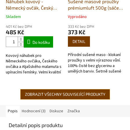
Náhubek kovový -
Sušené masové proužky
Německý ovčák, Český
prémiumluft 500g (sáček)
ovčák, Aljašský malamut -
- klokan
Skladem
Vyprodáno
Průměrné
Průměrné
pes
hodnocení
hodnocení
401 Kč bez DPH
333 Kč bez DPH
produktu
produktu
485 Kč
373 Kč
je
je
5,0
5,0
DETAIL
Do košíku
z
z
5
5
Přírodní sušené maso - klokaní
Kovový náhubek pro
hvězdiček.
hvězdiček.
proužky s velmi výraznou vůní.
Německého ovčáka, Českého
100% čisté bez glycerinu a
ovčáka a Aljašského malamuta s
umělých barviv. Šetrně sušené
upínacími řemínky. Velmi kvalitní
vzduchem v potravinářské
chromovaný kov vydrží dlouhou
kvalitě. Každé balení...
dobu.
ZOBRAZIT VŠECHNY SOUVISEJÍCÍ PRODUKTY
Popis
Hodnocení (3)
Diskuze
Značka
Detailní popis produktu