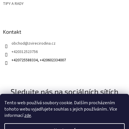
TIPY A RADY
Kontakt
obchod
@
zvirecirodina.cz
+420312523756
+420725588334, +420602334007
Sledujte nás na sociálních sítích
Tento web používá soubory cookie. Dalším procházením
tohoto webu vyjadřujete souhlas s jejich používáním.. Více
informací
zde
.