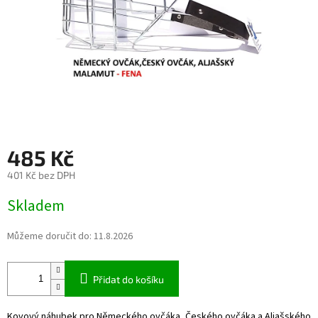
485 Kč
401 Kč bez DPH
Měrná
Skladem
cena:
Můžeme doručit do:
11.8.2026
Přidat do košíku
Kovový náhubek pro Německého ovčáka, Českého ovčáka a Aljašského