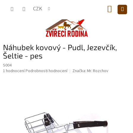
Přejít
NÁKUP
na
CZK
obsah
KOŠÍK
Náhubek kovový - Pudl, Jezevčík,
Šeltie - pes
S004
Průměrné
1 hodnocení
Podrobnosti hodnocení
Značka:
Mr. Rozchov
hodnocení
produktu
je
5,0
z
5
hvězdiček.