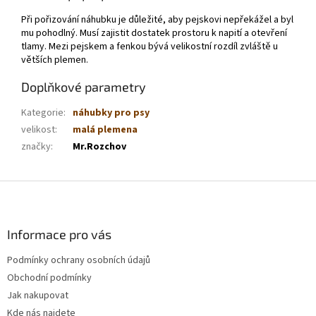
Při pořizování náhubku je důležité, aby pejskovi nepřekážel a byl
mu pohodlný. Musí zajistit dostatek prostoru k napití a otevření
tlamy. Mezi pejskem a fenkou bývá velikostní rozdíl zvláště u
větších plemen.
Doplňkové parametry
Kategorie
:
náhubky pro psy
velikost
:
malá plemena
značky
:
Mr.Rozchov
Z
á
p
a
Informace pro vás
t
Podmínky ochrany osobních údajů
í
Obchodní podmínky
Jak nakupovat
Kde nás najdete