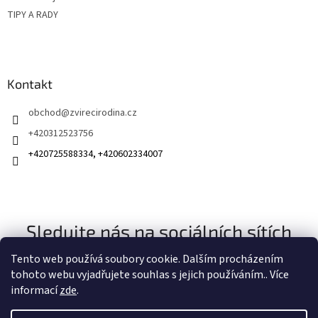
TIPY A RADY
Kontakt
obchod
@
zvirecirodina.cz
+420312523756
+420725588334, +420602334007
Sledujte nás na sociálních sítích
Tento web používá soubory cookie. Dalším procházením
tohoto webu vyjadřujete souhlas s jejich používáním.. Více
informací
zde
.