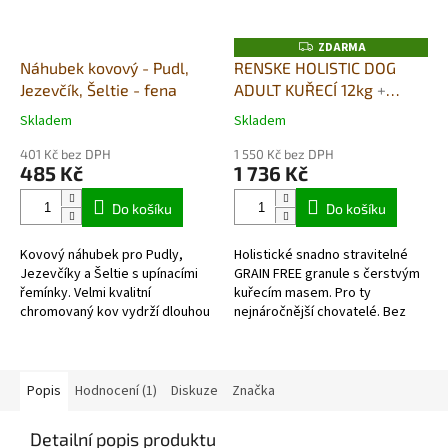
ZDARMA
Z
D
Náhubek kovový - Pudl,
RENSKE HOLISTIC DOG
A
Jezevčík, Šeltie - fena
ADULT KUŘECÍ 12kg
+
R
M
DUŠENÉ MASO V PÁŘE
A
Skladem
Skladem
Průměrné
Průměrné
395G DÁREK ZDARMA
hodnocení
hodnocení
401 Kč bez DPH
1 550 Kč bez DPH
produktu
produktu
485 Kč
1 736 Kč
je
je
5,0
5,0
Do košíku
Do košíku
z
z
5
5
Kovový náhubek pro Pudly,
Holistické snadno stravitelné
hvězdiček.
hvězdiček.
Jezevčíky a Šeltie s upínacími
GRAIN FREE granule s čerstvým
řemínky. Velmi kvalitní
kuřecím masem. Pro ty
chromovaný kov vydrží dlouhou
nejnáročnější chovatelé. Bez
dobu. Detailní informace
obilovin- skutečně
hypoalergenní a
monoproteinové (jeden druh...
Popis
Hodnocení (1)
Diskuze
Značka
Detailní popis produktu