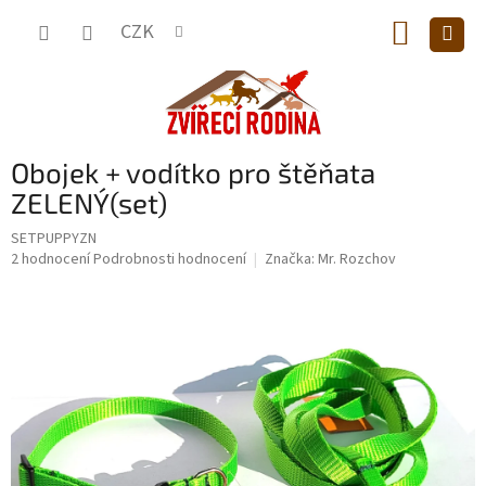
Přejít
NÁKUP
na
CZK
obsah
KOŠÍK
Obojek + vodítko pro štěňata
ZELENÝ(set)
SETPUPPYZN
Průměrné
2 hodnocení
Podrobnosti hodnocení
Značka:
Mr. Rozchov
hodnocení
produktu
je
5,0
z
5
hvězdiček.