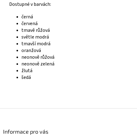
Dostupné v barvách:
černá
červená
tmavě růžová
světle modrá
tmavší modrá
oranžová
neonově růžová
neonově zelená
žlutá
šedá
Z
á
p
a
Informace pro vás