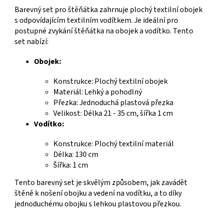
Barevný set pro štěňátka zahrnuje plochý textilní obojek
s odpovídajícím textilním vodítkem. Je ideální pro
postupné zvykání štěňátka na obojek a vodítko. Tento
set nabízí:
Obojek:
Konstrukce: Plochý textilní obojek
Materiál: Lehký a pohodlný
Přezka: Jednoduchá plastová přezka
Velikost: Délka 21 - 35 cm, šířka 1 cm
Vodítko:
Konstrukce: Plochý textilní materiál
Délka: 130 cm
Šířka: 1 cm
Tento barevný set je skvělým způsobem, jak zavádět
štěně k nošení obojku a vedení na vodítku, a to díky
jednoduchému obojku s lehkou plastovou přezkou.