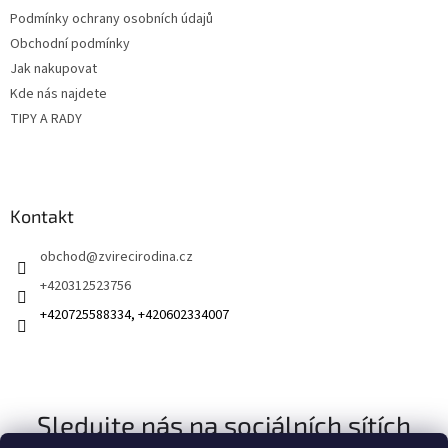
t
Podmínky ochrany osobních údajů
í
Obchodní podmínky
Jak nakupovat
Kde nás najdete
TIPY A RADY
Kontakt
obchod
@
zvirecirodina.cz
+420312523756
+420725588334, +420602334007
Sledujte nás na sociálních sítích