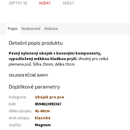
ZEPTAT SE
HLÍDAT
SDÍLET
Popis
Hodnocení
Diskuze
Detailní popis produktu
Pevný nylonový obojek s kovovými komponenty,
vypodložený měkkou hladkou pryží.
Vhodný pro velká
plemena psů. Šířka 25mm, délka 55cm.
SKLADEN RŮZNÉ BARVY
Doplňkové parametry
Kategorie
:
obojek pro psa
EAN
:
8594013893367
délka obojku
:
41-60cm
druh obojku
:
klasické
značky
:
Magnum