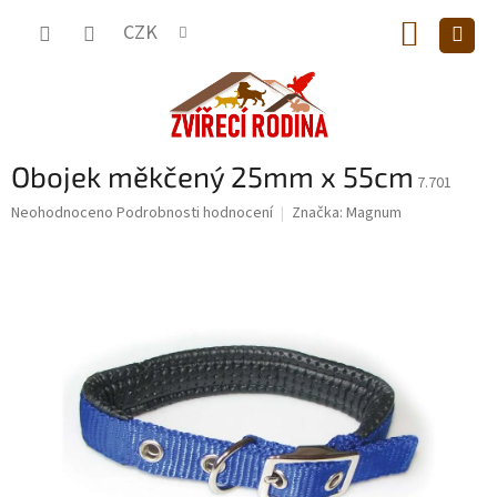
Přejít
NÁKUP
na
CZK
obsah
KOŠÍK
Obojek měkčený 25mm x 55cm
7.701
Průměrné
Neohodnoceno
Podrobnosti hodnocení
Značka:
Magnum
hodnocení
produktu
je
0,0
z
5
hvězdiček.