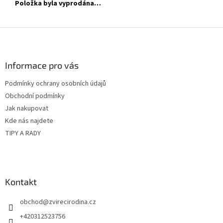
Položka byla vyprodána…
Z
á
p
a
Informace pro vás
t
Podmínky ochrany osobních údajů
í
Obchodní podmínky
Jak nakupovat
Kde nás najdete
TIPY A RADY
Kontakt
obchod
@
zvirecirodina.cz
+420312523756