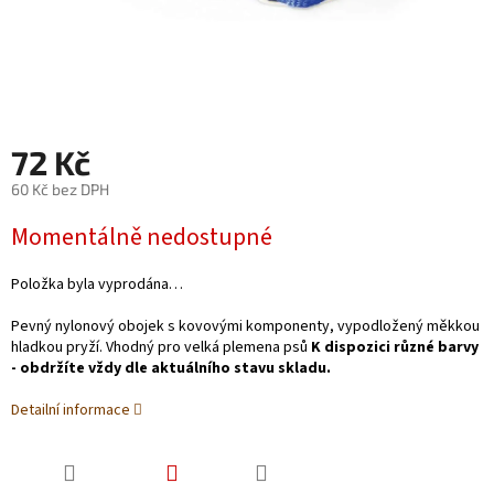
72 Kč
60 Kč bez DPH
Měrná
Momentálně nedostupné
cena:
Položka byla vyprodána…
Pevný nylonový obojek s kovovými komponenty, vypodložený měkkou
hladkou pryží. Vhodný pro velká plemena psů
K dispozici různé barvy
- obdržíte vždy dle aktuálního stavu skladu.
Detailní informace