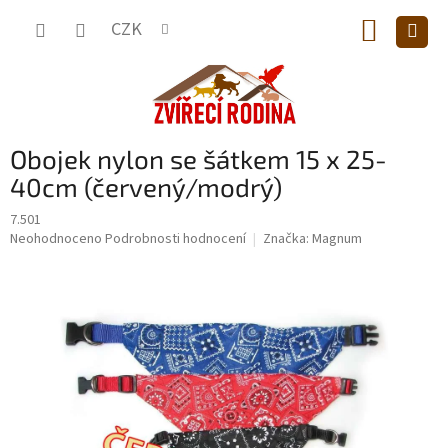
Přejít
NÁKUP
na
CZK
obsah
KOŠÍK
Obojek nylon se šátkem 15 x 25-
40cm (červený/modrý)
7.501
Průměrné
Neohodnoceno
Podrobnosti hodnocení
Značka:
Magnum
hodnocení
produktu
je
0,0
z
5
hvězdiček.