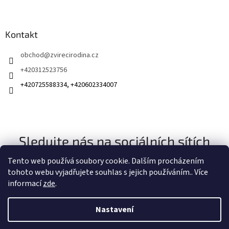
Kontakt
obchod
@
zvirecirodina.cz
+420312523756
+420725588334, +420602334007
Sledujte nás na sociálních sítích
Tento web používá soubory cookie. Dalším procházením
tohoto webu vyjadřujete souhlas s jejich používáním.. Více
informací
zde
.
Nastavení
Vytvořil Shoptet