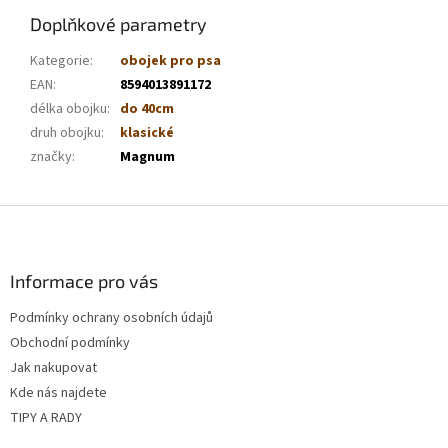
Doplňkové parametry
Kategorie
:
obojek pro psa
EAN
:
8594013891172
délka obojku
:
do 40cm
druh obojku
:
klasické
značky
:
Magnum
Z
á
p
a
Informace pro vás
t
Podmínky ochrany osobních údajů
í
Obchodní podmínky
Jak nakupovat
Kde nás najdete
TIPY A RADY