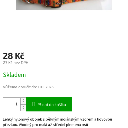
28 Kč
23 Kč bez DPH
Měrná
Skladem
cena:
Můžeme doručit do:
10.8.2026
Přidat do košíku
Lehký nylonový obojek s pěkným indiánským vzorem a kovovou
přezkou. Vhodný pro malá až střední plemena psů