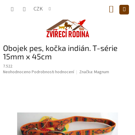
Přejít
NÁKUP
na
CZK
obsah
KOŠÍK
Obojek pes, kočka indián. T-série
15mm x 45cm
7.522
Průměrné
Neohodnoceno
Podrobnosti hodnocení
Značka:
Magnum
hodnocení
produktu
je
0,0
z
5
hvězdiček.