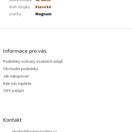
délka obojku
:
41-60cm
druh obojku
:
klasické
značky
:
Magnum
Z
á
p
a
Informace pro vás
t
Podmínky ochrany osobních údajů
í
Obchodní podmínky
Jak nakupovat
Kde nás najdete
TIPY A RADY
Kontakt
obchod
@
zvirecirodina.cz