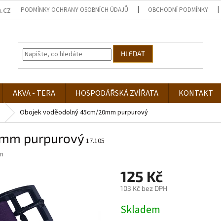
.cz
PODMÍNKY OCHRANY OSOBNÍCH ÚDAJŮ
OBCHODNÍ PODMÍNKY
HLEDAT
AKVA - TERA
HOSPODÁŘSKÁ ZVÍŘATA
KONTAKT
Obojek voděodolný 45cm/20mm purpurový
0mm purpurový
17.105
m
125 Kč
103 Kč bez DPH
Měrná
Skladem
cena: