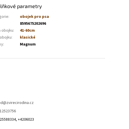
lňkové parametry
gorie
:
obojek pro psa
8595675202696
a obojku
:
41-60cm
 obojku
:
klasické
ky
:
Magnum
od
@
zvirecirodina.cz
12523756
25588334, +4206023