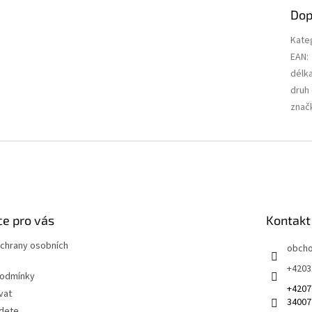
Dop
Kate
EAN
:
délk
druh
znač
e pro vás
Kontakt
chrany osobních
obch
+4203
podmínky
+4207
vat
34007
jdete