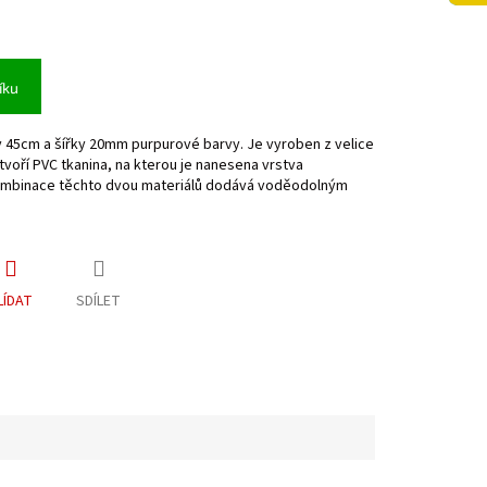
íku
45cm a šířky 20mm purpurové barvy. Je vyroben z velice
 tvoří PVC tkanina, na kterou je nanesena vrstva
ombinace těchto dvou materiálů dodává voděodolným
LÍDAT
SDÍLET