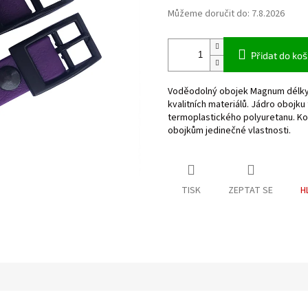
Můžeme doručit do:
7.8.2026
Přidat do koš
Voděodolný obojek Magnum délky 
kvalitních materiálů. Jádro obojku
termoplastického polyuretanu. K
obojkům jedinečné vlastnosti.
TISK
ZEPTAT SE
H