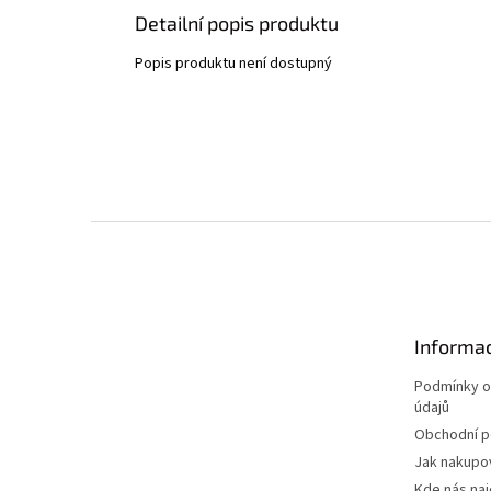
Detailní popis produktu
Popis produktu není dostupný
Z
á
p
a
t
Informac
í
Podmínky o
údajů
Obchodní 
Jak nakupo
Kde nás na