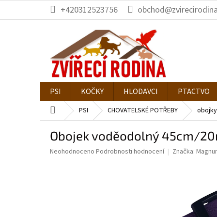
Přejít
+420312523756
obchod@zvirecirodina
na
obsah
PSI
KOČKY
HLODAVCI
PTACTVO
Domů
PSI
CHOVATELSKÉ POTŘEBY
obojky
Obojek voděodolný 45cm/2
Průměrné
Neohodnoceno
Podrobnosti hodnocení
Značka:
Magnu
hodnocení
produktu
je
0,0
z
5
hvězdiček.