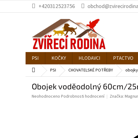
Přejít
+420312523756
obchod@zvirecirodina
na
obsah
PSI
KOČKY
HLODAVCI
PTACTVO
Domů
PSI
CHOVATELSKÉ POTŘEBY
obojky
Obojek voděodolný 60cm/25
Průměrné
Neohodnoceno
Podrobnosti hodnocení
Značka:
Magnu
hodnocení
produktu
je
0,0
z
5
hvězdiček.