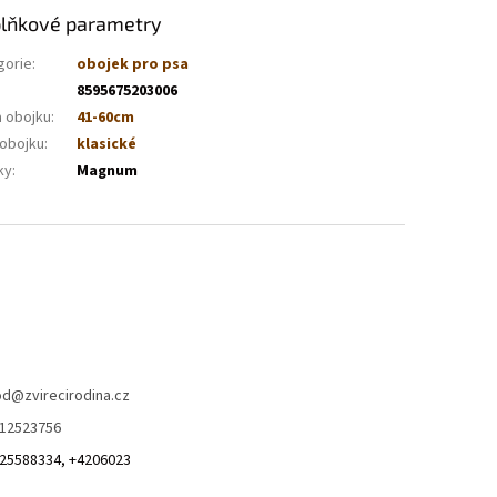
lňkové parametry
gorie
:
obojek pro psa
8595675203006
a obojku
:
41-60cm
 obojku
:
klasické
ky
:
Magnum
od
@
zvirecirodina.cz
12523756
25588334, +4206023