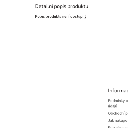
Detailní popis produktu
Popis produktu není dostupný
Z
á
p
a
t
Informac
í
Podmínky o
údajů
Obchodní 
Jak nakupo
Kde nás na