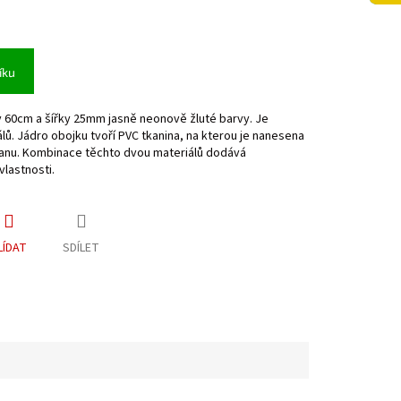
íku
60cm a šířky 25mm jasně neonově žluté barvy. Je
álů. Jádro obojku tvoří PVC tkanina, na kterou je nanesena
tanu. Kombinace těchto dvou materiálů dodává
lastnosti.
LÍDAT
SDÍLET