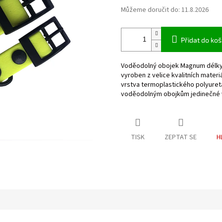
Můžeme doručit do:
11.8.2026
Přidat do koš
Voděodolný obojek Magnum délky 
vyroben z velice kvalitních materi
vrstva termoplastického polyure
voděodolným obojkům jedinečné v
TISK
ZEPTAT SE
H