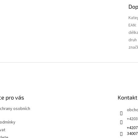
Dop
Kate
EAN
:
délk
druh
znač
e pro vás
Kontakt
chrany osobních
obch
+4203
podmínky
+4207
vat
34007
jdete