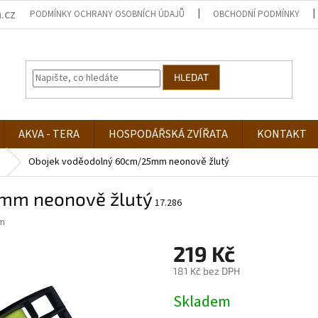
.cz
PODMÍNKY OCHRANY OSOBNÍCH ÚDAJŮ
OBCHODNÍ PODMÍNKY
HLEDAT
AKVA - TERA
HOSPODÁŘSKÁ ZVÍŘATA
KONTAKT
Obojek voděodolný 60cm/25mm neonově žlutý
mm neonově žlutý
17.286
m
219 Kč
181 Kč bez DPH
Měrná
Skladem
cena: