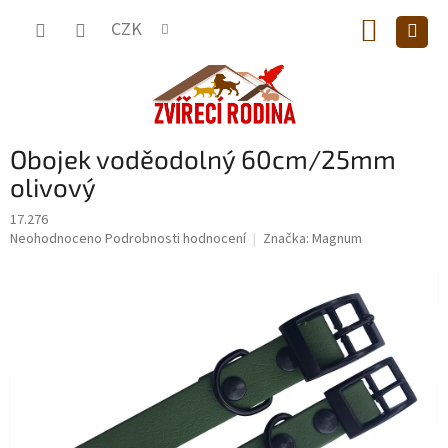
Přejít
NÁKUP
na
CZK
obsah
KOŠÍK
Obojek voděodolný 60cm/25mm
olivový
17.276
Průměrné
Neohodnoceno
Podrobnosti hodnocení
Značka:
Magnum
hodnocení
produktu
je
0,0
z
5
hvězdiček.