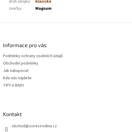
druh obojku
:
klasické
značky
:
Magnum
Z
á
p
a
Informace pro vás
t
Podmínky ochrany osobních údajů
í
Obchodní podmínky
Jak nakupovat
Kde nás najdete
TIPY A RADY
Kontakt
obchod
@
zvirecirodina.cz