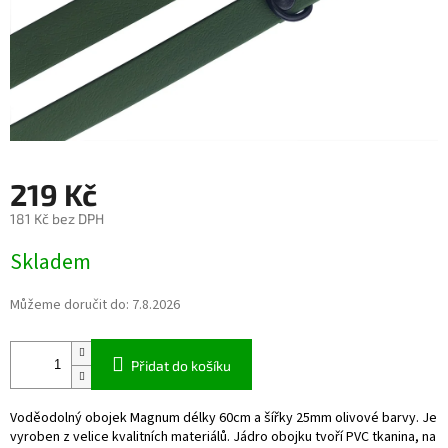
219 Kč
181 Kč bez DPH
Měrná
Skladem
cena:
Můžeme doručit do:
7.8.2026
Přidat do košíku
Voděodolný obojek Magnum délky 60cm a šířky 25mm olivové barvy. Je
vyroben z velice kvalitních materiálů. Jádro obojku tvoří PVC tkanina, na