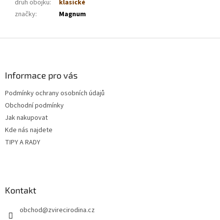
druh obojku
:
klasické
značky
:
Magnum
Z
á
p
a
Informace pro vás
t
Podmínky ochrany osobních údajů
í
Obchodní podmínky
Jak nakupovat
Kde nás najdete
TIPY A RADY
Kontakt
obchod
@
zvirecirodina.cz