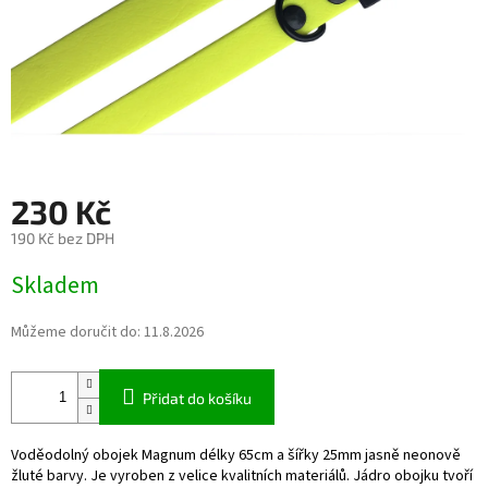
230 Kč
190 Kč bez DPH
Měrná
Skladem
cena:
Můžeme doručit do:
11.8.2026
Přidat do košíku
Voděodolný obojek Magnum délky 65cm a šířky 25mm jasně neonově
žluté barvy. Je vyroben z velice kvalitních materiálů. Jádro obojku tvoří