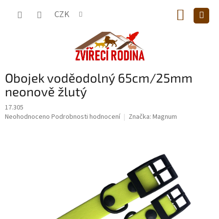
Přejít
NÁKUP
na
CZK
obsah
KOŠÍK
Obojek voděodolný 65cm/25mm
neonově žlutý
17.305
Průměrné
Neohodnoceno
Podrobnosti hodnocení
Značka:
Magnum
hodnocení
produktu
je
0,0
z
5
hvězdiček.