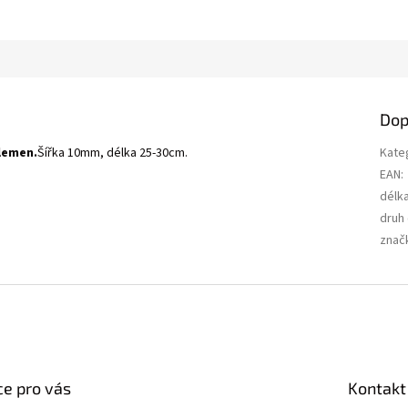
Dop
lemen.
Šířka 10mm, délka 25-30cm.
Kate
EAN
:
délk
druh
znač
e pro vás
Kontakt