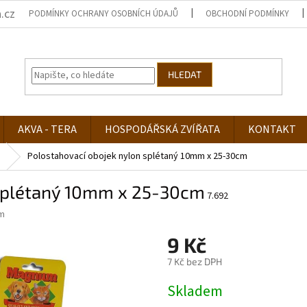
.cz
PODMÍNKY OCHRANY OSOBNÍCH ÚDAJŮ
OBCHODNÍ PODMÍNKY
HLEDAT
AKVA - TERA
HOSPODÁŘSKÁ ZVÍŘATA
KONTAKT
Polostahovací obojek nylon splétaný 10mm x 25-30cm
 splétaný 10mm x 25-30cm
7.692
m
9 Kč
7 Kč bez DPH
Měrná
Skladem
cena: