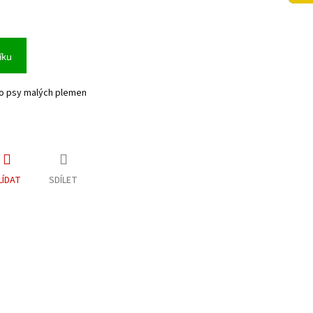
íku
ro psy malých plemen
LÍDAT
SDÍLET