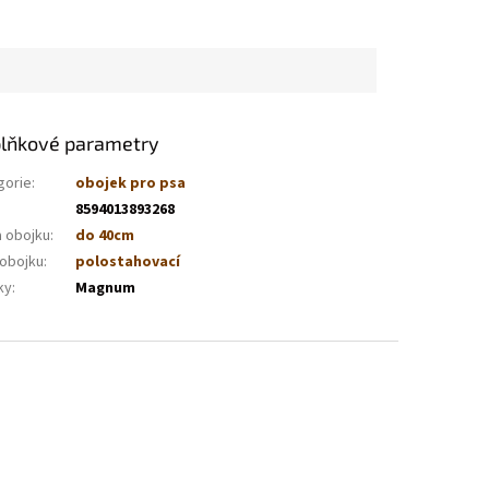
lňkové parametry
gorie
:
obojek pro psa
8594013893268
a obojku
:
do 40cm
 obojku
:
polostahovací
ky
:
Magnum