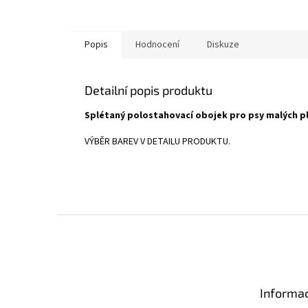
Popis
Hodnocení
Diskuze
Detailní popis produktu
Splétaný polostahovací obojek pro psy malých p
VÝBĚR BAREV V DETAILU PRODUKTU.
Z
á
p
a
t
Informac
í