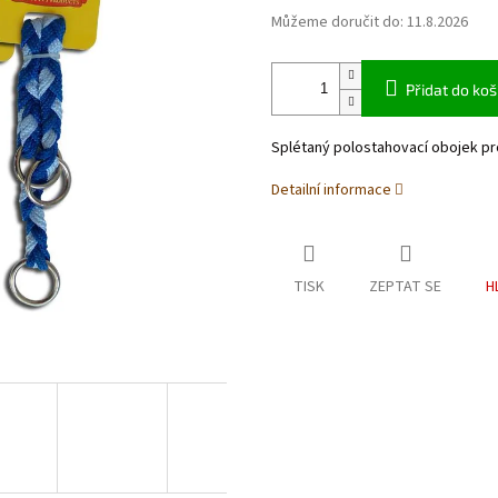
Můžeme doručit do:
11.8.2026
Přidat do koš
Splétaný polostahovací obojek p
Detailní informace
TISK
ZEPTAT SE
H