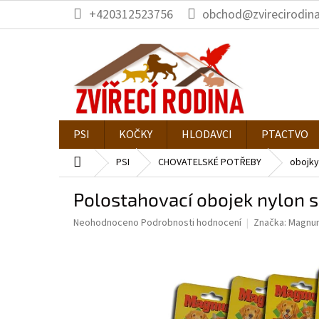
Přejít
+420312523756
obchod@zvirecirodina
na
obsah
PSI
KOČKY
HLODAVCI
PTACTVO
Domů
PSI
CHOVATELSKÉ POTŘEBY
obojky
Polostahovací obojek nylon
Průměrné
Neohodnoceno
Podrobnosti hodnocení
Značka:
Magnu
hodnocení
produktu
je
0,0
z
5
hvězdiček.