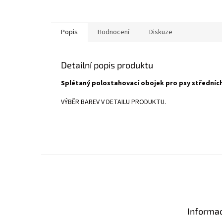
Popis
Hodnocení
Diskuze
Detailní popis produktu
Splétaný polostahovací obojek pro psy středních
VÝBĚR BAREV V DETAILU PRODUKTU.
Z
á
p
a
t
Informac
í