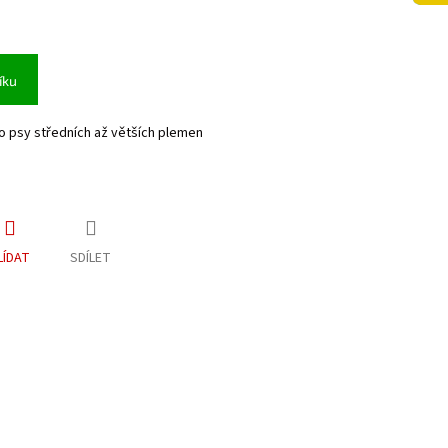
íku
o psy středních až větších plemen
LÍDAT
SDÍLET