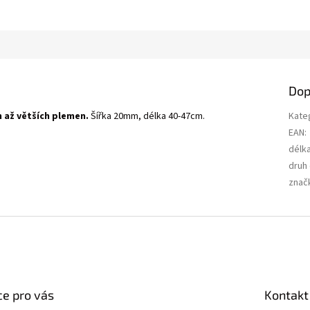
Dop
 až větších plemen.
Šířka 20mm, délka 40-47cm.
Kate
EAN
:
délk
druh
znač
e pro vás
Kontakt