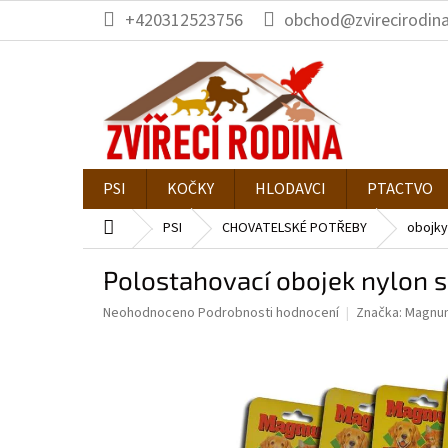
Přejít
+420312523756
obchod@zvirecirodina
na
obsah
PSI
KOČKY
HLODAVCI
PTACTVO
Domů
PSI
CHOVATELSKÉ POTŘEBY
obojky
Polostahovací obojek nylon
Průměrné
Neohodnoceno
Podrobnosti hodnocení
Značka:
Magnu
hodnocení
produktu
je
0,0
z
5
hvězdiček.