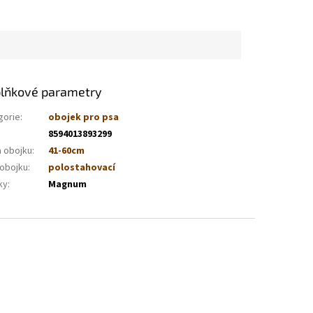
lňkové parametry
gorie
:
obojek pro psa
8594013893299
a obojku
:
41-60cm
 obojku
:
polostahovací
ky
:
Magnum