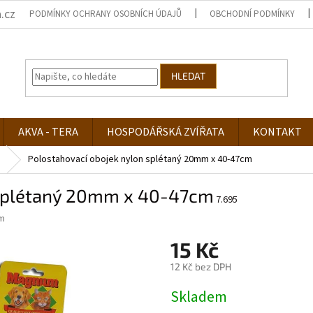
.cz
PODMÍNKY OCHRANY OSOBNÍCH ÚDAJŮ
OBCHODNÍ PODMÍNKY
HLEDAT
AKVA - TERA
HOSPODÁŘSKÁ ZVÍŘATA
KONTAKT
Polostahovací obojek nylon splétaný 20mm x 40-47cm
 splétaný 20mm x 40-47cm
7.695
m
15 Kč
12 Kč bez DPH
Měrná
Skladem
cena: