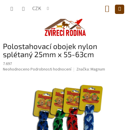
Přejít
NÁKUP
na
CZK
obsah
KOŠÍK
Polostahovací obojek nylon
splétaný 25mm x 55-63cm
7.697
Průměrné
Neohodnoceno
Podrobnosti hodnocení
Značka:
Magnum
hodnocení
produktu
je
0,0
z
5
hvězdiček.