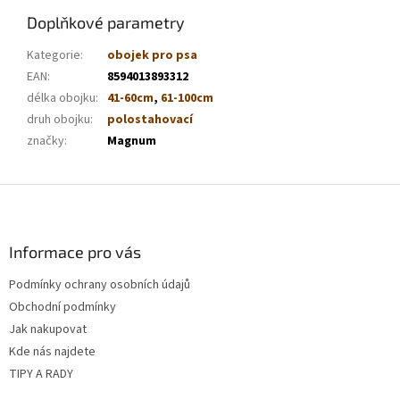
Doplňkové parametry
Kategorie
:
obojek pro psa
EAN
:
8594013893312
délka obojku
:
41-60cm
,
61-100cm
druh obojku
:
polostahovací
značky
:
Magnum
Z
á
p
a
Informace pro vás
t
Podmínky ochrany osobních údajů
í
Obchodní podmínky
Jak nakupovat
Kde nás najdete
TIPY A RADY