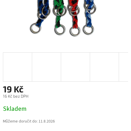
19 Kč
16 Kč bez DPH
Měrná
Skladem
cena:
Můžeme doručit do:
11.8.2026