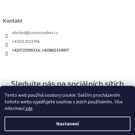
Kontakt
obchod
@
zvirecirodina.cz
+420312523756
+420725588334, +420602334007
Sledujte nás na sociálních sítích
Tento web používá soubory cookie. Dalším procházením
tohoto webu vyjadřujete souhlas s jejich používáním.. Více
informací
zde
.
Nastavení
Vytvořil Shoptet