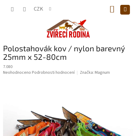
Přejít
NÁKUP
na
CZK
obsah
KOŠÍK
Polostahovák kov / nylon barevný
25mm x 52-80cm
7.080
Průměrné
Neohodnoceno
Podrobnosti hodnocení
Značka:
Magnum
hodnocení
produktu
je
0,0
z
5
hvězdiček.