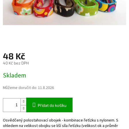
48 Kč
40 Kč bez DPH
Měrná
Skladem
cena:
Můžeme doručit do:
11.8.2026
Přidat do košíku
Osvědčený polostahovací obojek - kombinace řetízku s nylonem. S
ohledem na velikost obojku se liší síla řetízku (velikost ok a průměr