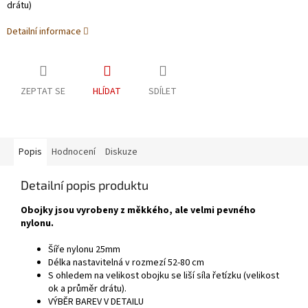
drátu)
Detailní informace
ZEPTAT SE
HLÍDAT
SDÍLET
Popis
Hodnocení
Diskuze
Detailní popis produktu
Obojky jsou vyrobeny z měkkého, ale velmi pevného
nylonu.
Šíře nylonu 25mm
Délka nastavitelná v rozmezí 52-80 cm
S ohledem na velikost obojku se liší síla řetízku (velikost
ok a průměr drátu).
VÝBĚR BAREV V DETAILU