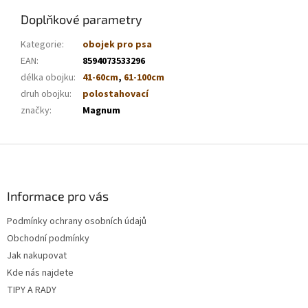
Doplňkové parametry
Kategorie
:
obojek pro psa
EAN
:
8594073533296
délka obojku
:
41-60cm
,
61-100cm
druh obojku
:
polostahovací
značky
:
Magnum
Z
á
p
a
Informace pro vás
t
Podmínky ochrany osobních údajů
í
Obchodní podmínky
Jak nakupovat
Kde nás najdete
TIPY A RADY