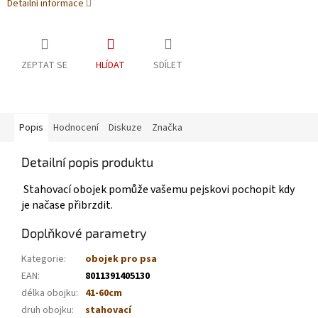
Detailní informace
ZEPTAT SE
HLÍDAT
SDÍLET
Popis
Hodnocení
Diskuze
Značka
Detailní popis produktu
Stahovací obojek pomůže vašemu pejskovi pochopit kdy
je načase přibrzdit.
Doplňkové parametry
Kategorie
:
obojek pro psa
EAN
:
8011391405130
délka obojku
:
41-60cm
druh obojku
:
stahovací