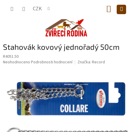
Přejít
NÁKUP
na
CZK
obsah
KOŠÍK
Stahovák kovový jednořadý 50cm
R4051.50
Průměrné
Neohodnoceno
Podrobnosti hodnocení
Značka:
Record
hodnocení
produktu
je
0,0
z
5
hvězdiček.