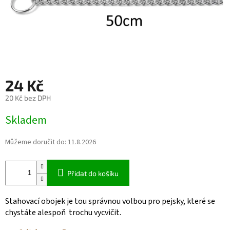
24 Kč
20 Kč bez DPH
Měrná
Skladem
cena:
Můžeme doručit do:
11.8.2026
Přidat do košíku
Stahovací obojek je tou správnou volbou pro pejsky, které se
chystáte alespoň trochu vycvičit.