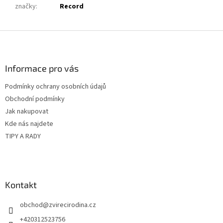
značky
:
Record
Z
á
p
a
Informace pro vás
t
Podmínky ochrany osobních údajů
í
Obchodní podmínky
Jak nakupovat
Kde nás najdete
TIPY A RADY
Kontakt
obchod
@
zvirecirodina.cz
+420312523756