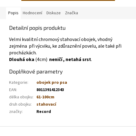
Popis
Hodnocení
Diskuze
Značka
Detailní popis produktu
Velmi kvalitní chromový stahovací obojek, vhodný
zejména při výcviku, ke zdůraznění povelu, ale také při
procházkách.
Dlouhá oka
(4cm)
neničí , netahá srst
.
Doplňkové parametry
Kategorie
:
obojek pro psa
EAN
:
8011391412343
délka obojku
:
61-100cm
druh obojku
:
stahovací
značky
:
Record
Z
á