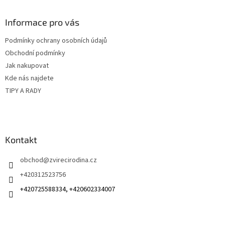
p
a
Informace pro vás
t
Podmínky ochrany osobních údajů
í
Obchodní podmínky
Jak nakupovat
Kde nás najdete
TIPY A RADY
Kontakt
obchod
@
zvirecirodina.cz
+420312523756
+420725588334, +420602334007