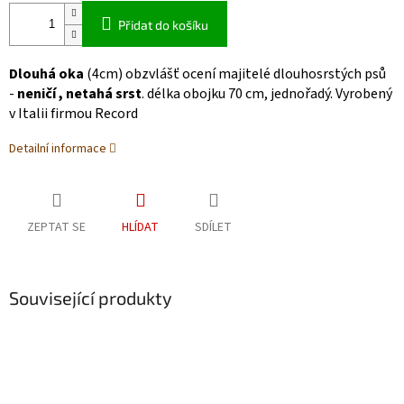
Přidat do košíku
Dlouhá oka
(4cm) obzvlášť ocení majitelé dlouhosrstých psů
-
neničí , netahá srst
. délka obojku 70 cm, jednořadý. Vyrobený
v Italii firmou Record
Detailní informace
ZEPTAT SE
HLÍDAT
SDÍLET
Související produkty