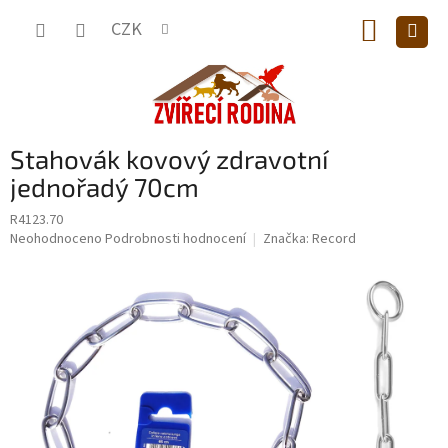
Přejít
NÁKUP
na
CZK
obsah
KOŠÍK
Stahovák kovový zdravotní
jednořadý 70cm
R4123.70
Průměrné
Neohodnoceno
Podrobnosti hodnocení
Značka:
Record
hodnocení
produktu
je
0,0
z
5
hvězdiček.