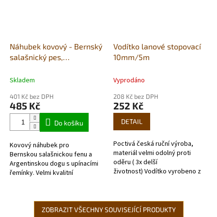
Náhubek kovový - Bernský
Vodítko lanové stopovací
salašnický pes,
10mm/5m
Argentinská doga - fena
Skladem
Vyprodáno
401 Kč bez DPH
208 Kč bez DPH
485 Kč
252 Kč
DETAIL
Do košíku
Poctivá česká ruční výroba,
Kovový náhubek pro
materiál velmi odolný proti
Bernskou salašnickou fenu a
oděru ( 3x delší
Argentinskou dogu s upínacími
životnost) Vodítko vyrobeno z
řemínky. Velmi kvalitní
kulatého lana o průměru 10mm.
chromovaný kov vydrží dlouhou
Délka vodítka je 5 m. Velikost
dobu.
karabiny je...
ZOBRAZIT VŠECHNY SOUVISEJÍCÍ PRODUKTY